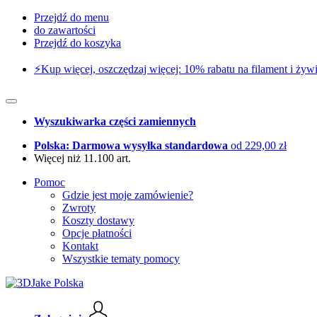
Przejdź do menu
do zawartości
Przejdź do koszyka
⚡️Kup więcej, oszczędzaj więcej: 10% rabatu na filament i żywi
Wyszukiwarka części zamiennych
Polska: Darmowa wysyłka standardowa
od 229,00 zł
Więcej niż 11.100 art.
Pomoc
Gdzie jest moje zamówienie?
Zwroty
Koszty dostawy
Opcje płatności
Kontakt
Wszystkie tematy pomocy