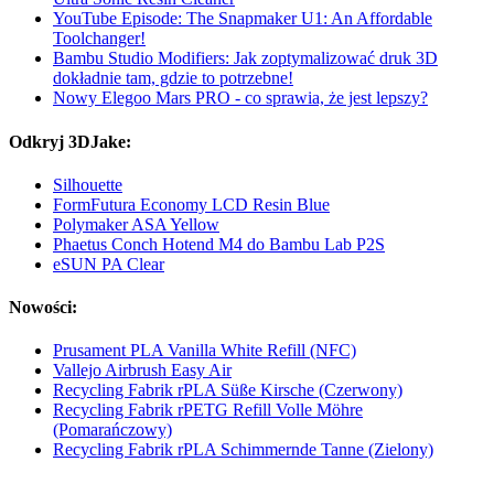
YouTube Episode: The Snapmaker U1: An Affordable
Toolchanger!
Bambu Studio Modifiers: Jak zoptymalizować druk 3D
dokładnie tam, gdzie to potrzebne!
Nowy Elegoo Mars PRO - co sprawia, że jest lepszy?
Odkryj 3DJake:
Silhouette
FormFutura Economy LCD Resin Blue
Polymaker ASA Yellow
Phaetus Conch Hotend M4 do Bambu Lab P2S
eSUN PA Clear
Nowości:
Prusament PLA Vanilla White Refill (NFC)
Vallejo Airbrush Easy Air
Recycling Fabrik rPLA Süße Kirsche (Czerwony)
Recycling Fabrik rPETG Refill Volle Möhre
(Pomarańczowy)
Recycling Fabrik rPLA Schimmernde Tanne (Zielony)