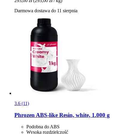
293,00 zł
(293,00 zł / kg)
Darmowa dostawa do 11 sierpnia
3.6 (11)
Phrozen
ABS-​like Resin, white, 1.000 g
Podobna do ABS
Wysoka rozdzielczość