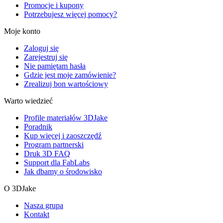
Promocje i kupony
Potrzebujesz więcej pomocy?
Moje konto
Zaloguj się
Zarejestruj się
Nie pamiętam hasła
Gdzie jest moje zamówienie?
Zrealizuj bon wartościowy
Warto wiedzieć
Profile materiałów 3DJake
Poradnik
Kup więcej i zaoszczędź
Program partnerski
Druk 3D FAQ
Support dla FabLabs
Jak dbamy o środowisko
O 3DJake
Nasza grupa
Kontakt