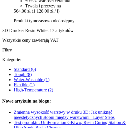
50% zawartości ceramiki
Trwała i precyzyjna
564,00 zł
(1 128,00 zł / l)
Produkt tymczasowo niedostępny
3D Drucker Resin White: 17 artykułów
Wszystkie ceny zawierają VAT
Filtry
Kategorie:
Standard
(6)
Tough
(8)
Water-Washable
(1)
Flexible
(1)
High-Temperature
(2)
Nowe artykułu na blogu:
Zmienna wysokość warstwy w druku 3D: Jak uniknąć
nieestetycznych stopni między warstwami - Layer Steps
Test produktu: UniFormation GKtwo, Resin Curing Station &
Ultra Sonic Resin Cleaner