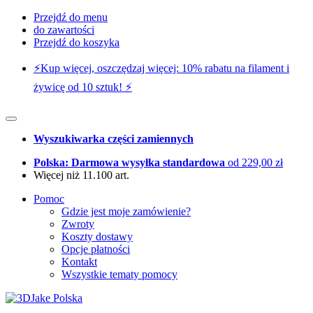
Przejdź do menu
do zawartości
Przejdź do koszyka
⚡️Kup więcej, oszczędzaj więcej: 10% rabatu na filament i
żywicę od 10 sztuk! ⚡️
Wyszukiwarka części zamiennych
Polska: Darmowa wysyłka standardowa
od 229,00 zł
Więcej niż 11.100 art.
Pomoc
Gdzie jest moje zamówienie?
Zwroty
Koszty dostawy
Opcje płatności
Kontakt
Wszystkie tematy pomocy