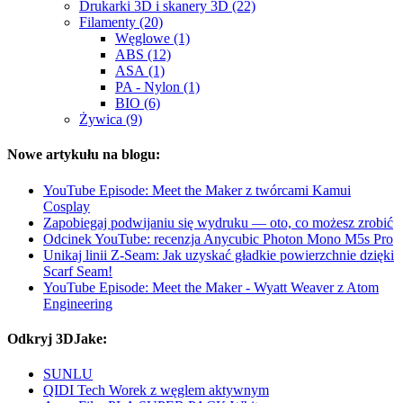
Drukarki 3D i skanery 3D (22)
Filamenty (20)
Węglowe (1)
ABS (12)
ASA (1)
PA - Nylon (1)
BIO (6)
Żywica (9)
Nowe artykułu na blogu:
YouTube Episode: Meet the Maker z twórcami Kamui
Cosplay
Zapobiegaj podwijaniu się wydruku — oto, co możesz zrobić
Odcinek YouTube: recenzja Anycubic Photon Mono M5s Pro
Unikaj linii Z-Seam: Jak uzyskać gładkie powierzchnie dzięki
Scarf Seam!
YouTube Episode: Meet the Maker - Wyatt Weaver z Atom
Engineering
Odkryj 3DJake:
SUNLU
QIDI Tech Worek z węglem aktywnym