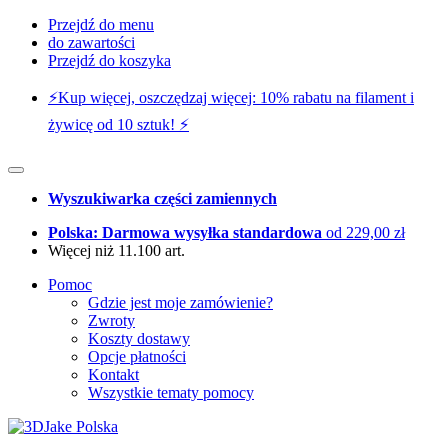
Przejdź do menu
do zawartości
Przejdź do koszyka
⚡️Kup więcej, oszczędzaj więcej: 10% rabatu na filament i
żywicę od 10 sztuk! ⚡️
Wyszukiwarka części zamiennych
Polska: Darmowa wysyłka standardowa
od 229,00 zł
Więcej niż 11.100 art.
Pomoc
Gdzie jest moje zamówienie?
Zwroty
Koszty dostawy
Opcje płatności
Kontakt
Wszystkie tematy pomocy