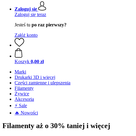
Zaloguj się
Zaloguj się teraz
Jesteś tu
po raz pierwszy?
Załóż konto
Koszyk
0,00 zł
Marki
Drukarki 3D i więcej
Części zamienne i ulepszenia
Filamenty
Żywice
Akcesoria
⚡ Sale
🔥 Nowości
Filamenty aż o 30% taniej i więcej