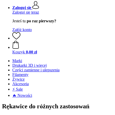
Zaloguj się
Zaloguj się teraz
Jesteś tu
po raz pierwszy?
Załóż konto
Koszyk
0,00 zł
Marki
Drukarki 3D i więcej
Części zamienne i ulepszenia
Filamenty
Żywice
Akcesoria
⚡ Sale
🔥 Nowości
Rękawice do różnych zastosowań