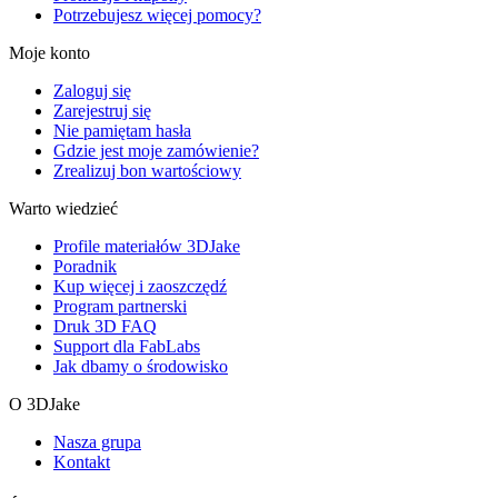
Potrzebujesz więcej pomocy?
Moje konto
Zaloguj się
Zarejestruj się
Nie pamiętam hasła
Gdzie jest moje zamówienie?
Zrealizuj bon wartościowy
Warto wiedzieć
Profile materiałów 3DJake
Poradnik
Kup więcej i zaoszczędź
Program partnerski
Druk 3D FAQ
Support dla FabLabs
Jak dbamy o środowisko
O 3DJake
Nasza grupa
Kontakt