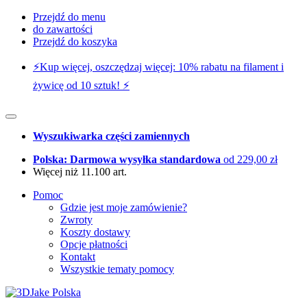
Przejdź do menu
do zawartości
Przejdź do koszyka
⚡️Kup więcej, oszczędzaj więcej: 10% rabatu na filament i
żywicę od 10 sztuk! ⚡️
Wyszukiwarka części zamiennych
Polska: Darmowa wysyłka standardowa
od 229,00 zł
Więcej niż 11.100 art.
Pomoc
Gdzie jest moje zamówienie?
Zwroty
Koszty dostawy
Opcje płatności
Kontakt
Wszystkie tematy pomocy