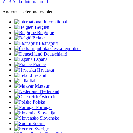
Zu 3DJake International
Anderes Lieferland wählen
International
Belgien
Belgique
België
България
Česká republika
Deutschland
España
France
Hrvatska
Ireland
Italia
Magyar
Nederland
Österreich
Polska
Portugal
Slovenija
Slovensko
Suomi
Sverige