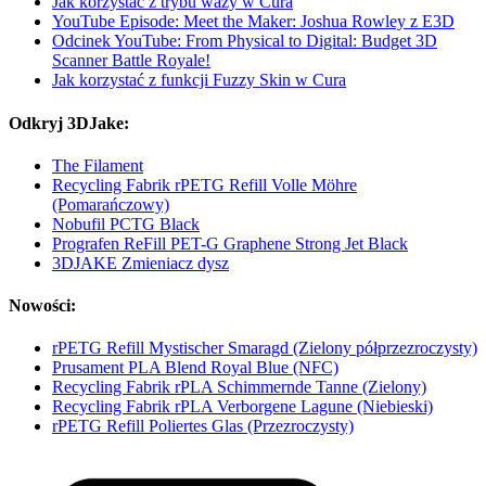
Jak korzystać z trybu wazy w Cura
YouTube Episode: Meet the Maker: Joshua Rowley z E3D
Odcinek YouTube: From Physical to Digital: Budget 3D
Scanner Battle Royale!
Jak korzystać z funkcji Fuzzy Skin w Cura
Odkryj 3DJake:
The Filament
Recycling Fabrik rPETG Refill Volle Möhre
(Pomarańczowy)
Nobufil PCTG Black
Prografen ReFill PET-G Graphene Strong Jet Black
3DJAKE Zmieniacz dysz
Nowości:
rPETG Refill Mystischer Smaragd (Zielony półprzezroczysty)
Prusament PLA Blend Royal Blue (NFC)
Recycling Fabrik rPLA Schimmernde Tanne (Zielony)
Recycling Fabrik rPLA Verborgene Lagune (Niebieski)
rPETG Refill Poliertes Glas (Przezroczysty)