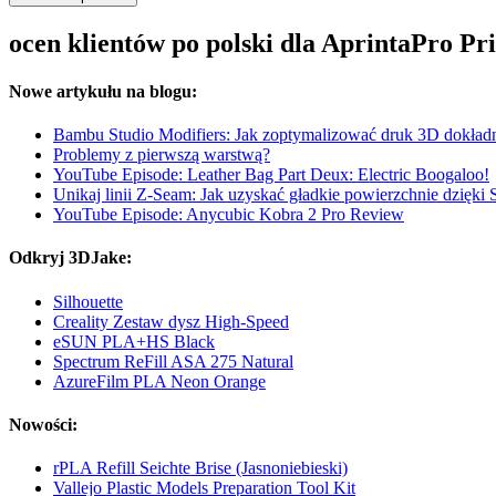
ocen klientów po polski dla AprintaPro P
Nowe artykułu na blogu:
Bambu Studio Modifiers: Jak zoptymalizować druk 3D dokładni
Problemy z pierwszą warstwą?
YouTube Episode: Leather Bag Part Deux: Electric Boogaloo!
Unikaj linii Z-Seam: Jak uzyskać gładkie powierzchnie dzięki 
YouTube Episode: Anycubic Kobra 2 Pro Review
Odkryj 3DJake:
Silhouette
Creality Zestaw dysz High-Speed
eSUN PLA+HS Black
Spectrum ReFill ASA 275 Natural
AzureFilm PLA Neon Orange
Nowości:
rPLA Refill Seichte Brise (Jasnoniebieski)
Vallejo Plastic Models Preparation Tool Kit