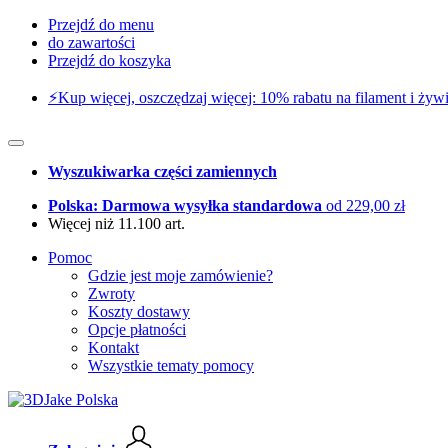
Przejdź do menu
do zawartości
Przejdź do koszyka
⚡️Kup więcej, oszczędzaj więcej: 10% rabatu na filament i żywi
Wyszukiwarka części zamiennych
Polska: Darmowa wysyłka standardowa
od 229,00 zł
Więcej niż 11.100 art.
Pomoc
Gdzie jest moje zamówienie?
Zwroty
Koszty dostawy
Opcje płatności
Kontakt
Wszystkie tematy pomocy