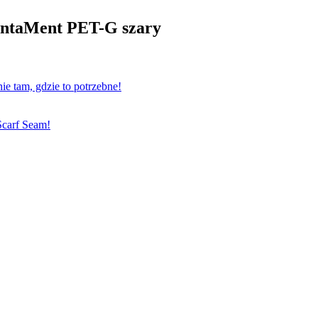
rintaMent PET-G szary
e tam, gdzie to potrzebne!
Scarf Seam!