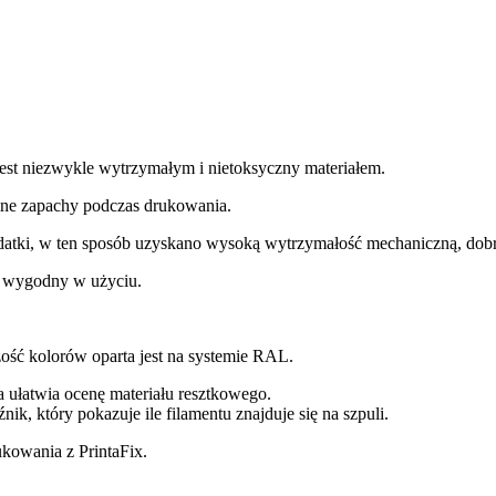
jest niezwykle wytrzymałym i nietoksyczny materiałem.
ne zapachy podczas drukowania.
datki, w ten sposób uzyskano wysoką wytrzymałość mechaniczną, dobrą
o wygodny w użyciu.
ość kolorów oparta jest na systemie RAL.
ra ułatwia ocenę materiału resztkowego.
k, który pokazuje ile filamentu znajduje się na szpuli.
ukowania z PrintaFix.