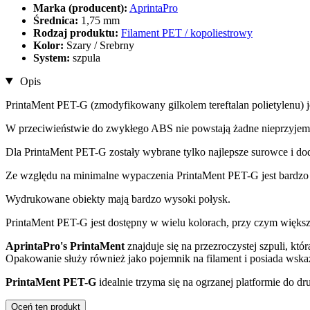
Marka (producent):
AprintaPro
Średnica:
1,75 mm
Rodzaj produktu:
Filament PET / kopoliestrowy
Kolor:
Szary / Srebrny
System:
szpula
Opis
PrintaMent PET-G (zmodyfikowany gilkolem tereftalan polietylenu) 
W przeciwieństwie do zwykłego ABS nie powstają żadne nieprzyjem
Dla PrintaMent PET-G zostały wybrane tylko najlepsze surowce i do
Ze względu na minimalne wypaczenia PrintaMent PET-G jest bardz
Wydrukowane obiekty mają bardzo wysoki połysk.
PrintaMent PET-G jest dostępny w wielu kolorach, przy czym większ
AprintaPro's PrintaMent
znajduje się na przezroczystej szpuli, któ
Opakowanie służy również jako pojemnik na filament i posiada wskaźni
PrintaMent PET-G
idealnie trzyma się na ogrzanej platformie do dr
Oceń ten produkt