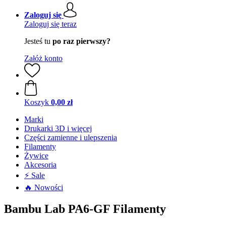
Zaloguj się
Zaloguj się teraz
Jesteś tu
po raz pierwszy?
Załóż konto
Koszyk
0,00 zł
Marki
Drukarki 3D i więcej
Części zamienne i ulepszenia
Filamenty
Żywice
Akcesoria
⚡ Sale
🔥 Nowości
Bambu Lab PA6-GF Filamenty