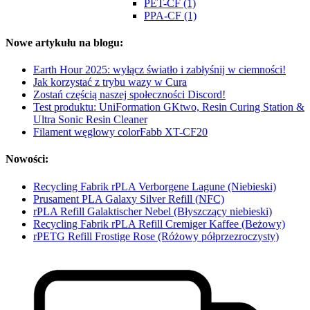
PET-CF (1)
PPA-CF (1)
Nowe artykułu na blogu:
Earth Hour 2025: wyłącz światło i zabłyśnij w ciemności!
Jak korzystać z trybu wazy w Cura
Zostań częścią naszej społeczności Discord!
Test produktu: UniFormation GKtwo, Resin Curing Station &
Ultra Sonic Resin Cleaner
Filament węglowy colorFabb XT-CF20
Nowości:
Recycling Fabrik rPLA Verborgene Lagune (Niebieski)
Prusament PLA Galaxy Silver Refill (NFC)
rPLA Refill Galaktischer Nebel (Błyszczący niebieski)
Recycling Fabrik rPLA Refill Cremiger Kaffee (Beżowy)
rPETG Refill Frostige Rose (Różowy półprzezroczysty)