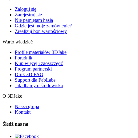
Zaloguj się
Zarejestruj się
Nie pamiętam hasła
Gdzie jest moje zamówienie?
Zrealizuj bon wartościowy
Warto wiedzieć
Profile materiałów 3DJake
Poradnik
Kup więcej i zaoszczędź
Program partnerski
Druk 3D FAQ
Support dla FabLabs
Jak dbamy o środowisko
O 3DJake
Nasza grupa
Kontakt
Śledź nas na