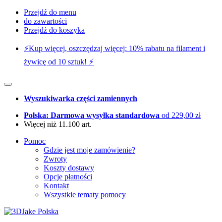
Przejdź do menu
do zawartości
Przejdź do koszyka
⚡️Kup więcej, oszczędzaj więcej: 10% rabatu na filament i
żywicę od 10 sztuk! ⚡️
Wyszukiwarka części zamiennych
Polska: Darmowa wysyłka standardowa
od 229,00 zł
Więcej niż 11.100 art.
Pomoc
Gdzie jest moje zamówienie?
Zwroty
Koszty dostawy
Opcje płatności
Kontakt
Wszystkie tematy pomocy