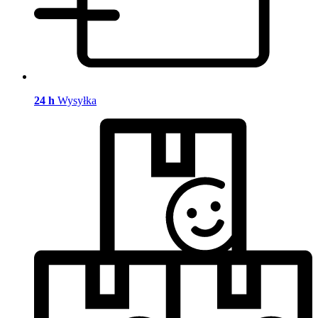
24 h
Wysyłka