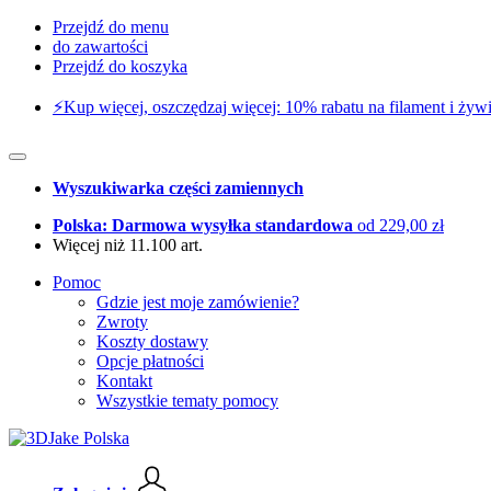
Przejdź do menu
do zawartości
Przejdź do koszyka
⚡️Kup więcej, oszczędzaj więcej: 10% rabatu na filament i żywi
Wyszukiwarka części zamiennych
Polska: Darmowa wysyłka standardowa
od 229,00 zł
Więcej niż 11.100 art.
Pomoc
Gdzie jest moje zamówienie?
Zwroty
Koszty dostawy
Opcje płatności
Kontakt
Wszystkie tematy pomocy