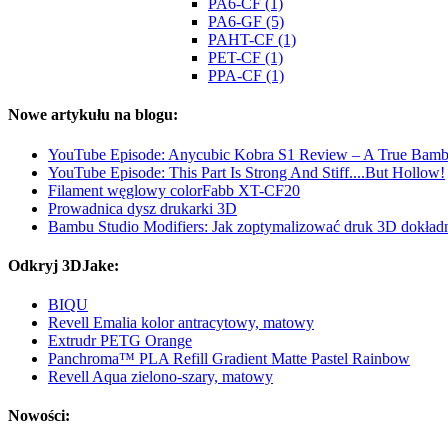
PA6-CF (1)
PA6-GF (5)
PAHT-CF (1)
PET-CF (1)
PPA-CF (1)
Nowe artykułu na blogu:
YouTube Episode: Anycubic Kobra S1 Review – A True Bamb
YouTube Episode: This Part Is Strong And Stiff....But Hollow!
Filament węglowy colorFabb XT-CF20
Prowadnica dysz drukarki 3D
Bambu Studio Modifiers: Jak zoptymalizować druk 3D dokładni
Odkryj 3DJake:
BIQU
Revell Emalia kolor antracytowy, matowy
Extrudr PETG Orange
Panchroma™ PLA Refill Gradient Matte Pastel Rainbow
Revell Aqua zielono-szary, matowy
Nowości: