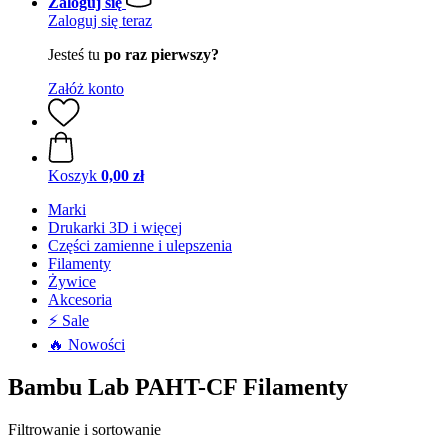
Zaloguj się
Zaloguj się teraz
Jesteś tu
po raz pierwszy?
Załóż konto
Koszyk
0,00 zł
Marki
Drukarki 3D i więcej
Części zamienne i ulepszenia
Filamenty
Żywice
Akcesoria
⚡ Sale
🔥 Nowości
Bambu Lab PAHT-CF Filamenty
Filtrowanie i sortowanie