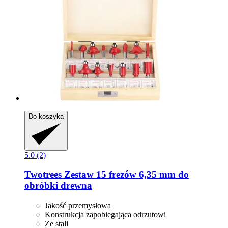
Do koszyka
5.0 (2)
Twotrees
Zestaw 15 frezów 6,35 mm do
obróbki drewna
Jakość przemysłowa
Konstrukcja zapobiegająca odrzutowi
Ze stali