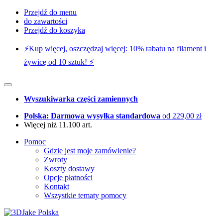
Przejdź do menu
do zawartości
Przejdź do koszyka
⚡️Kup więcej, oszczędzaj więcej: 10% rabatu na filament i
żywicę od 10 sztuk! ⚡️
Wyszukiwarka części zamiennych
Polska: Darmowa wysyłka standardowa
od 229,00 zł
Więcej niż 11.100 art.
Pomoc
Gdzie jest moje zamówienie?
Zwroty
Koszty dostawy
Opcje płatności
Kontakt
Wszystkie tematy pomocy