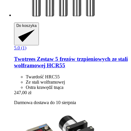
Do koszyka
5.0 (1)
Twotrees
Zestaw 5 frezów trzpieniowych ze stali
wolframowej HCR55
Twardość HRC55
Ze stali wolframowej
Ostra krawędź tnąca
247,00 zł
Darmowa dostawa do 10 sierpnia