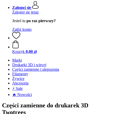
Zaloguj się
Zaloguj się teraz
Jesteś tu
po raz pierwszy?
Załóż konto
Koszyk
0,00 zł
Marki
Drukarki 3D i więcej
Części zamienne i ulepszenia
Filamenty
Żywice
Akcesoria
⚡ Sale
🔥 Nowości
Części zamienne do drukarek 3D
Twotrees