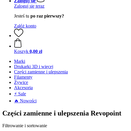
Zaloguj się
Zaloguj się teraz
Jesteś tu
po raz pierwszy?
Załóż konto
Koszyk
0,00 zł
Marki
Drukarki 3D i więcej
Części zamienne i ulepszenia
Filamenty
Żywice
Akcesoria
⚡ Sale
🔥 Nowości
Części zamienne i ulepszenia Revopoint
Filtrowanie i sortowanie