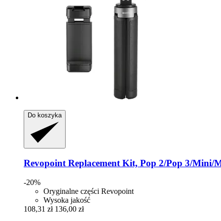
Do koszyka
Revopoint
Replacement Kit, Pop 2/Pop 3/Mini/M
-20%
Oryginalne części Revopoint
Wysoka jakość
108,31 zł
136,00 zł