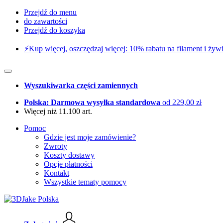
Przejdź do menu
do zawartości
Przejdź do koszyka
⚡️Kup więcej, oszczędzaj więcej: 10% rabatu na filament i żywi
Wyszukiwarka części zamiennych
Polska: Darmowa wysyłka standardowa
od 229,00 zł
Więcej niż 11.100 art.
Pomoc
Gdzie jest moje zamówienie?
Zwroty
Koszty dostawy
Opcje płatności
Kontakt
Wszystkie tematy pomocy