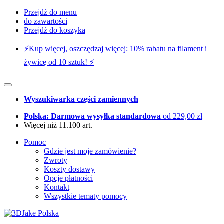
Przejdź do menu
do zawartości
Przejdź do koszyka
⚡️Kup więcej, oszczędzaj więcej: 10% rabatu na filament i
żywicę od 10 sztuk! ⚡️
Wyszukiwarka części zamiennych
Polska: Darmowa wysyłka standardowa
od 229,00 zł
Więcej niż 11.100 art.
Pomoc
Gdzie jest moje zamówienie?
Zwroty
Koszty dostawy
Opcje płatności
Kontakt
Wszystkie tematy pomocy