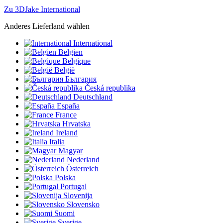
Zu 3DJake International
Anderes Lieferland wählen
International
Belgien
Belgique
België
България
Česká republika
Deutschland
España
France
Hrvatska
Ireland
Italia
Magyar
Nederland
Österreich
Polska
Portugal
Slovenija
Slovensko
Suomi
Sverige