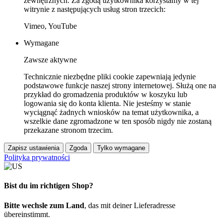
zewnętrznych. Za zgodą użytkownika korzystamy w tej
witrynie z następujących usług stron trzecich:
Vimeo, YouTube
Wymagane
Zawsze aktywne
Technicznie niezbędne pliki cookie zapewniają jedynie
podstawowe funkcje naszej strony internetowej. Służą one na
przykład do gromadzenia produktów w koszyku lub
logowania się do konta klienta. Nie jesteśmy w stanie
wyciągnąć żadnych wniosków na temat użytkownika, a
wszelkie dane zgromadzone w ten sposób nigdy nie zostaną
przekazane stronom trzecim.
Zapisz ustawienia
Zgoda
Tylko wymagane
Polityka prywatności
Bist du im richtigen Shop?
Bitte wechsle zum Land
, das mit deiner Lieferadresse
übereinstimmt.