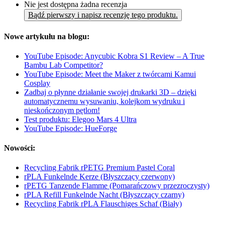
Nie jest dostępna żadna recenzja
Bądź pierwszy i napisz recenzję tego produktu.
Nowe artykułu na blogu:
YouTube Episode: Anycubic Kobra S1 Review – A True
Bambu Lab Competitor?
YouTube Episode: Meet the Maker z twórcami Kamui
Cosplay
Zadbaj o płynne działanie swojej drukarki 3D – dzięki
automatycznemu wysuwaniu, kolejkom wydruku i
nieskończonym pętlom!
Test produktu: Elegoo Mars 4 Ultra
YouTube Episode: HueForge
Nowości:
Recycling Fabrik rPETG Premium Pastel Coral
rPLA Funkelnde Kerze (Błyszczący czerwony)
rPETG Tanzende Flamme (Pomarańczowy przezroczysty)
rPLA Refill Funkelnde Nacht (Błyszczący czarny)
Recycling Fabrik rPLA Flauschiges Schaf (Biały)