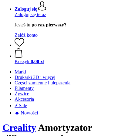
Zaloguj się
Zaloguj się teraz
Jesteś tu
po raz pierwszy?
Załóż konto
Koszyk
0,00 zł
Marki
Drukarki 3D i więcej
Części zamienne i ulepszenia
Filamenty
Żywice
Akcesoria
⚡ Sale
🔥 Nowości
Creality
Amortyzator