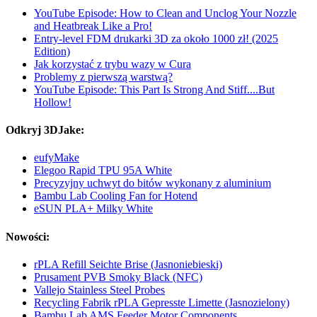
YouTube Episode: How to Clean and Unclog Your Nozzle
and Heatbreak Like a Pro!
Entry-level FDM drukarki 3D za około 1000 zł! (2025
Edition)
Jak korzystać z trybu wazy w Cura
Problemy z pierwszą warstwą?
YouTube Episode: This Part Is Strong And Stiff....But
Hollow!
Odkryj 3DJake:
eufyMake
Elegoo Rapid TPU 95A White
Precyzyjny uchwyt do bitów wykonany z aluminium
Bambu Lab Cooling Fan for Hotend
eSUN PLA+ Milky White
Nowości:
rPLA Refill Seichte Brise (Jasnoniebieski)
Prusament PVB Smoky Black (NFC)
Vallejo Stainless Steel Probes
Recycling Fabrik rPLA Gepresste Limette (Jasnozielony)
Bambu Lab AMS Feeder Motor Components