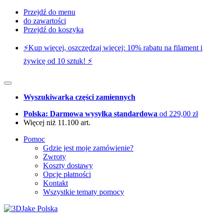
Przejdź do menu
do zawartości
Przejdź do koszyka
⚡️Kup więcej, oszczędzaj więcej: 10% rabatu na filament i
żywicę od 10 sztuk! ⚡️
Wyszukiwarka części zamiennych
Polska: Darmowa wysyłka standardowa
od 229,00 zł
Więcej niż 11.100 art.
Pomoc
Gdzie jest moje zamówienie?
Zwroty
Koszty dostawy
Opcje płatności
Kontakt
Wszystkie tematy pomocy