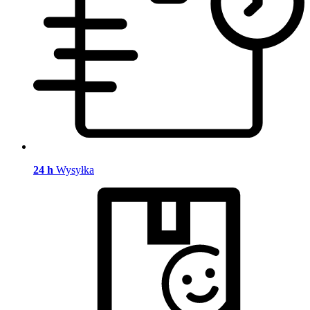
24 h
Wysyłka