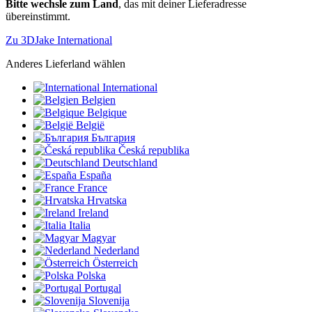
Bitte wechsle zum Land
, das mit deiner Lieferadresse
übereinstimmt.
Zu 3DJake International
Anderes Lieferland wählen
International
Belgien
Belgique
België
България
Česká republika
Deutschland
España
France
Hrvatska
Ireland
Italia
Magyar
Nederland
Österreich
Polska
Portugal
Slovenija