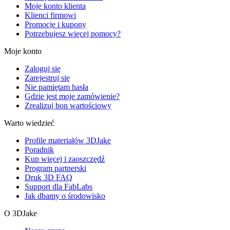
Moje konto klienta
Klienci firmowi
Promocje i kupony
Potrzebujesz więcej pomocy?
Moje konto
Zaloguj się
Zarejestruj się
Nie pamiętam hasła
Gdzie jest moje zamówienie?
Zrealizuj bon wartościowy
Warto wiedzieć
Profile materiałów 3DJake
Poradnik
Kup więcej i zaoszczędź
Program partnerski
Druk 3D FAQ
Support dla FabLabs
Jak dbamy o środowisko
O 3DJake