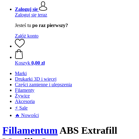
Zaloguj się
Zaloguj się teraz
Jesteś tu
po raz pierwszy?
Załóż konto
Koszyk
0,00 zł
Marki
Drukarki 3D i więcej
Części zamienne i ulepszenia
Filamenty
Żywice
Akcesoria
⚡ Sale
🔥 Nowości
Fillamentum
ABS Extrafill