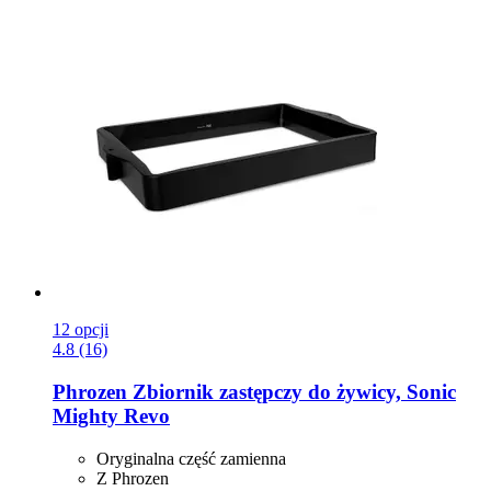
12 opcji
4.8 (16)
Phrozen
Zbiornik zastępczy do żywicy, Sonic
Mighty Revo
Oryginalna część zamienna
Z Phrozen