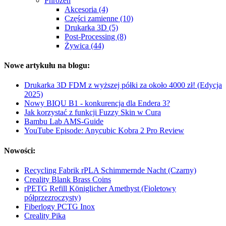
Phrozen
Akcesoria (4)
Części zamienne (10)
Drukarka 3D (5)
Post-Processing (8)
Żywica (44)
Nowe artykułu na blogu:
Drukarka 3D FDM z wyższej półki za około 4000 zł! (Edycja
2025)
Nowy BIQU B1 - konkurencja dla Endera 3?
Jak korzystać z funkcji Fuzzy Skin w Cura
Bambu Lab AMS-Guide
YouTube Episode: Anycubic Kobra 2 Pro Review
Nowości:
Recycling Fabrik rPLA Schimmernde Nacht (Czarny)
Creality Blank Brass Coins
rPETG Refill Königlicher Amethyst (Fioletowy
półprzezroczysty)
Fiberlogy PCTG Inox
Creality Pika