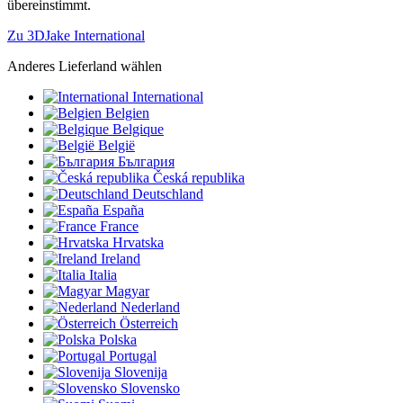
übereinstimmt.
Zu 3DJake International
Anderes Lieferland wählen
International
Belgien
Belgique
België
България
Česká republika
Deutschland
España
France
Hrvatska
Ireland
Italia
Magyar
Nederland
Österreich
Polska
Portugal
Slovenija
Slovensko