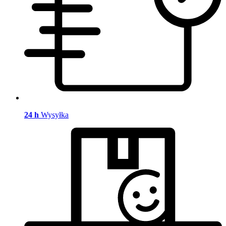
24 h
Wysyłka