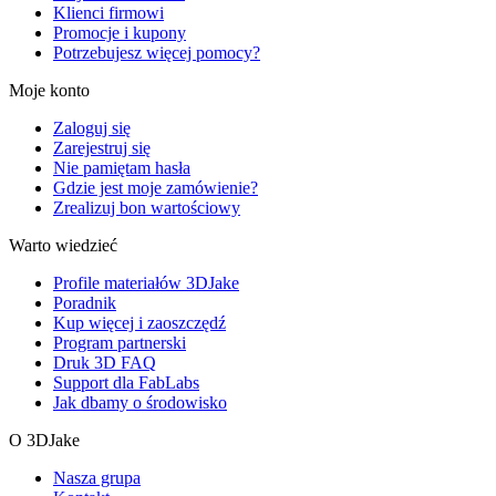
Klienci firmowi
Promocje i kupony
Potrzebujesz więcej pomocy?
Moje konto
Zaloguj się
Zarejestruj się
Nie pamiętam hasła
Gdzie jest moje zamówienie?
Zrealizuj bon wartościowy
Warto wiedzieć
Profile materiałów 3DJake
Poradnik
Kup więcej i zaoszczędź
Program partnerski
Druk 3D FAQ
Support dla FabLabs
Jak dbamy o środowisko
O 3DJake
Nasza grupa