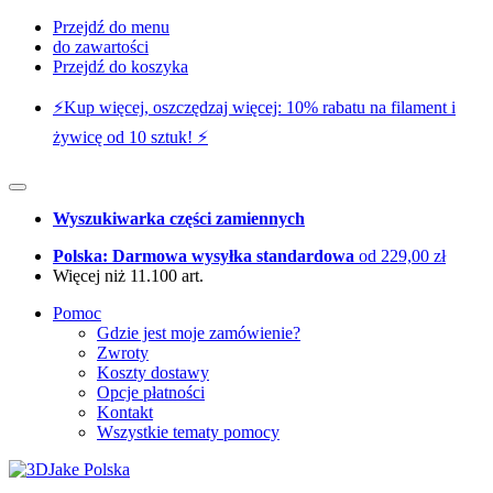
Przejdź do menu
do zawartości
Przejdź do koszyka
⚡️Kup więcej, oszczędzaj więcej: 10% rabatu na filament i
żywicę od 10 sztuk! ⚡️
Wyszukiwarka części zamiennych
Polska: Darmowa wysyłka standardowa
od 229,00 zł
Więcej niż 11.100 art.
Pomoc
Gdzie jest moje zamówienie?
Zwroty
Koszty dostawy
Opcje płatności
Kontakt
Wszystkie tematy pomocy