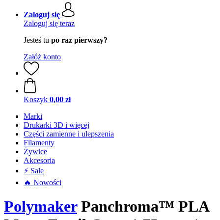
Zaloguj się
Zaloguj się teraz
Jesteś tu
po raz pierwszy?
Załóż konto
Koszyk
0,00 zł
Marki
Drukarki 3D i więcej
Części zamienne i ulepszenia
Filamenty
Żywice
Akcesoria
⚡ Sale
🔥 Nowości
Polymaker
Panchroma™ PLA