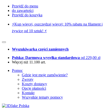
Przejdź do menu
do zawartości
Przejdź do koszyka
⚡️Kup więcej, oszczędzaj więcej: 10% rabatu na filament i
żywicę od 10 sztuk! ⚡️
Wyszukiwarka części zamiennych
Polska: Darmowa wysyłka standardowa
od 229,00 zł
Więcej niż 11.100 art.
Pomoc
Gdzie jest moje zamówienie?
Zwroty
Koszty dostawy
Opcje płatności
Kontakt
Wszystkie tematy pomocy