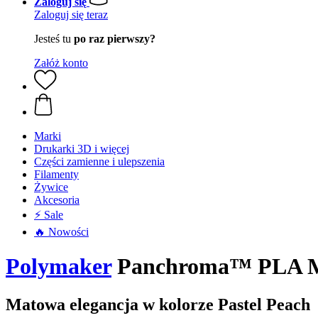
Zaloguj się
Zaloguj się teraz
Jesteś tu
po raz pierwszy?
Załóż konto
Marki
Drukarki 3D i więcej
Części zamienne i ulepszenia
Filamenty
Żywice
Akcesoria
⚡ Sale
🔥 Nowości
Polymaker
Panchroma™ PLA Mat
Matowa elegancja w kolorze Pastel Peach