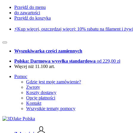
Przejdź do menu
do zawartości
Przejdź do koszyka
⚡️Kup więcej, oszczędzaj więcej: 10% rabatu na filament i żywi
Wyszukiwarka części zamiennych
Polska: Darmowa wysyłka standardowa
od 229,00 zł
Więcej niż 11.100 art.
Pomoc
Gdzie jest moje zamówienie?
Zwroty
Koszty dostawy
Opcje płatności
Kontakt
Wszystkie tematy pomocy