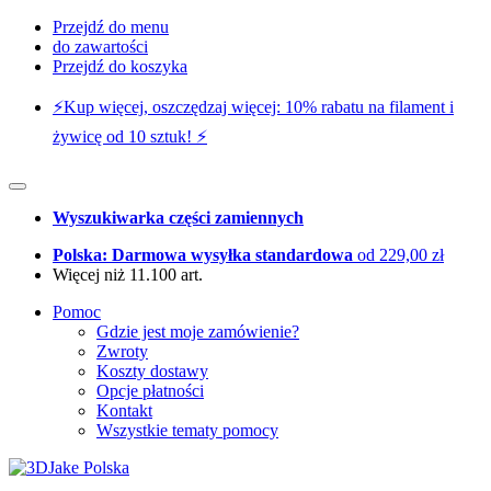
Przejdź do menu
do zawartości
Przejdź do koszyka
⚡️Kup więcej, oszczędzaj więcej: 10% rabatu na filament i
żywicę od 10 sztuk! ⚡️
Wyszukiwarka części zamiennych
Polska: Darmowa wysyłka standardowa
od 229,00 zł
Więcej niż 11.100 art.
Pomoc
Gdzie jest moje zamówienie?
Zwroty
Koszty dostawy
Opcje płatności
Kontakt
Wszystkie tematy pomocy