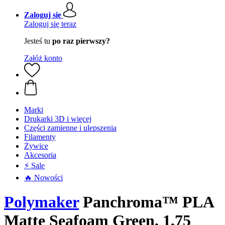
Zaloguj się
Zaloguj się teraz
Jesteś tu
po raz pierwszy?
Załóż konto
Marki
Drukarki 3D i więcej
Części zamienne i ulepszenia
Filamenty
Żywice
Akcesoria
⚡ Sale
🔥 Nowości
Polymaker
Panchroma™ PLA
Matte Seafoam Green, 1,75