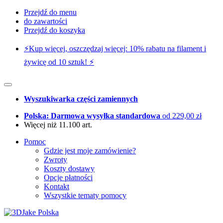
Przejdź do menu
do zawartości
Przejdź do koszyka
⚡️Kup więcej, oszczędzaj więcej: 10% rabatu na filament i
żywicę od 10 sztuk! ⚡️
Wyszukiwarka części zamiennych
Polska: Darmowa wysyłka standardowa
od 229,00 zł
Więcej niż 11.100 art.
Pomoc
Gdzie jest moje zamówienie?
Zwroty
Koszty dostawy
Opcje płatności
Kontakt
Wszystkie tematy pomocy