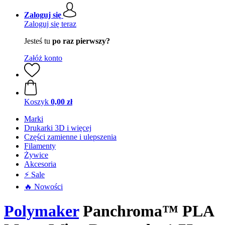
Zaloguj się
Zaloguj się teraz
Jesteś tu
po raz pierwszy?
Załóż konto
Koszyk
0,00 zł
Marki
Drukarki 3D i więcej
Części zamienne i ulepszenia
Filamenty
Żywice
Akcesoria
⚡ Sale
🔥 Nowości
Polymaker
Panchroma™ PLA