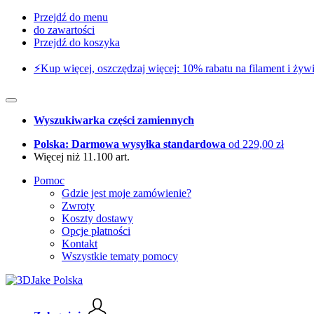
Przejdź do menu
do zawartości
Przejdź do koszyka
⚡️Kup więcej, oszczędzaj więcej: 10% rabatu na filament i żywi
Wyszukiwarka części zamiennych
Polska: Darmowa wysyłka standardowa
od 229,00 zł
Więcej niż 11.100 art.
Pomoc
Gdzie jest moje zamówienie?
Zwroty
Koszty dostawy
Opcje płatności
Kontakt
Wszystkie tematy pomocy