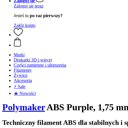
Zaloguj się
Zaloguj się teraz
Jesteś tu
po raz pierwszy?
Załóż konto
Marki
Drukarki 3D i więcej
Części zamienne i ulepszenia
Filamenty
Żywice
Akcesoria
⚡ Sale
🔥 Nowości
Polymaker
ABS Purple, 1,75 mm
Techniczny filament ABS dla stabilnych i