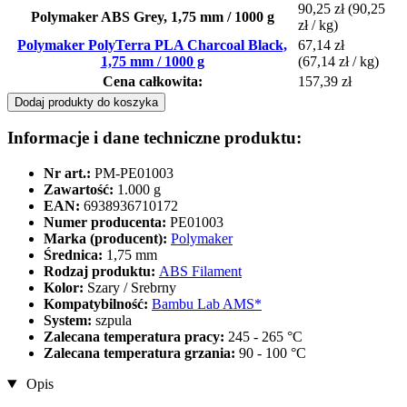
90,25 zł
(90,25
Polymaker ABS Grey, 1,75 mm / 1000 g
zł / kg)
Polymaker PolyTerra PLA Charcoal Black,
67,14 zł
1,75 mm / 1000 g
(67,14 zł / kg)
Cena całkowita:
157,39 zł
Dodaj produkty do koszyka
Informacje i dane techniczne produktu:
Nr art.:
PM-PE01003
Zawartość:
1.000 g
EAN:
6938936710172
Numer producenta:
PE01003
Marka (producent):
Polymaker
Średnica:
1,75 mm
Rodzaj produktu:
ABS Filament
Kolor:
Szary / Srebrny
Kompatybilność:
Bambu Lab AMS*
System:
szpula
Zalecana temperatura pracy:
245 - 265 °C
Zalecana temperatura grzania:
90 - 100 °C
Opis