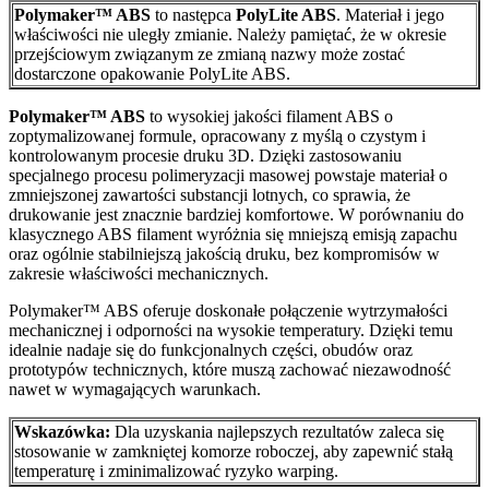
Polymaker™ ABS
to następca
PolyLite ABS
. Materiał i jego
właściwości nie uległy zmianie. Należy pamiętać, że w okresie
przejściowym związanym ze zmianą nazwy może zostać
dostarczone opakowanie PolyLite ABS.
Polymaker™
ABS
to wysokiej jakości filament ABS o
zoptymalizowanej formule, opracowany z myślą o czystym i
kontrolowanym procesie druku 3D. Dzięki zastosowaniu
specjalnego procesu polimeryzacji masowej powstaje materiał o
zmniejszonej zawartości substancji lotnych, co sprawia, że
drukowanie jest znacznie bardziej komfortowe. W porównaniu do
klasycznego ABS filament wyróżnia się mniejszą emisją zapachu
oraz ogólnie stabilniejszą jakością druku, bez kompromisów w
zakresie właściwości mechanicznych.
Polymaker™ ABS oferuje doskonałe połączenie wytrzymałości
mechanicznej i odporności na wysokie temperatury. Dzięki temu
idealnie nadaje się do funkcjonalnych części, obudów oraz
prototypów technicznych, które muszą zachować niezawodność
nawet w wymagających warunkach.
Wskazówka:
Dla uzyskania najlepszych rezultatów zaleca się
stosowanie w zamkniętej komorze roboczej, aby zapewnić stałą
temperaturę i zminimalizować ryzyko warping.