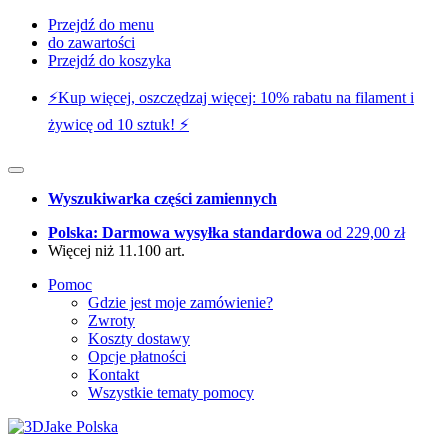
Przejdź do menu
do zawartości
Przejdź do koszyka
⚡️Kup więcej, oszczędzaj więcej: 10% rabatu na filament i
żywicę od 10 sztuk! ⚡️
Wyszukiwarka części zamiennych
Polska: Darmowa wysyłka standardowa
od 229,00 zł
Więcej niż 11.100 art.
Pomoc
Gdzie jest moje zamówienie?
Zwroty
Koszty dostawy
Opcje płatności
Kontakt
Wszystkie tematy pomocy