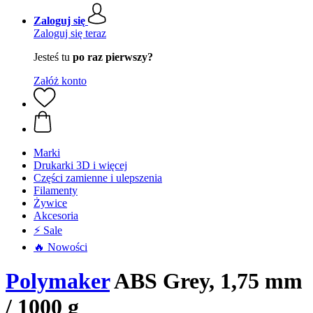
Zaloguj się
Zaloguj się teraz
Jesteś tu
po raz pierwszy?
Załóż konto
Marki
Drukarki 3D i więcej
Części zamienne i ulepszenia
Filamenty
Żywice
Akcesoria
⚡ Sale
🔥 Nowości
Polymaker
ABS Grey, 1,75 mm
/ 1000 g