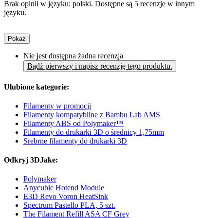
Brak opinii w języku: polski. Dostępne są 5 recenzje w innym
języku.
Pokaż
Nie jest dostępna żadna recenzja
Bądź pierwszy i napisz recenzję tego produktu.
Ulubione kategorie:
Filamenty w promocji
Filamenty kompatybilne z Bambu Lab AMS
Filamenty ABS od Polymaker™
Filamenty do drukarki 3D o średnicy 1,75mm
Srebrne filamenty do drukarki 3D
Odkryj 3DJake:
Polymaker
Anycubic Hotend Module
E3D Revo Voron HeatSink
Spectrum Pastello PLA, 5 szt.
The Filament Refill ASA CF Grey