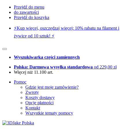
Przejdź do menu
do zawartości
Przejdź do koszyka
⚡️Kup więcej, oszczędzaj więcej: 10% rabatu na filament i
żywicę od 10 sztuk! ⚡️
Wyszukiwarka części zamiennych
Polska: Darmowa wysyłka standardowa
od 229,00 zł
Więcej niż 11.100 art.
Pomoc
Gdzie jest moje zamówienie?
Zwroty
Koszty dostawy
Opcje płatności
Kontakt
Wszystkie tematy pomocy