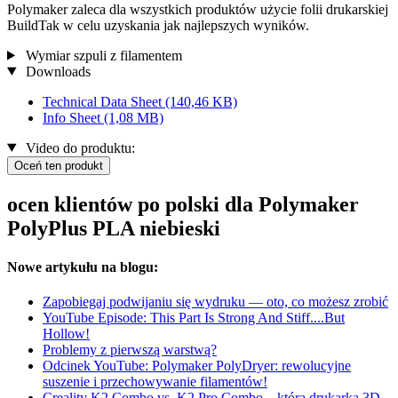
Polymaker zaleca dla wszystkich produktów użycie folii drukarskiej
BuildTak w celu uzyskania jak najlepszych wyników.
Wymiar szpuli z filamentem
Downloads
Technical Data Sheet
(140,46 KB)
Info Sheet
(1,08 MB)
Video do produktu:
Oceń ten produkt
ocen klientów po polski dla Polymaker
PolyPlus PLA niebieski
Nowe artykułu na blogu:
Zapobiegaj podwijaniu się wydruku — oto, co możesz zrobić
YouTube Episode: This Part Is Strong And Stiff....But
Hollow!
Problemy z pierwszą warstwą?
Odcinek YouTube: Polymaker PolyDryer: rewolucyjne
suszenie i przechowywanie filamentów!
Creality K2 Combo vs. K2 Pro Combo – która drukarka 3D