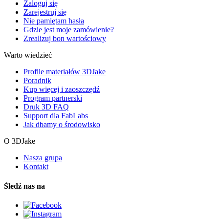
Zaloguj się
Zarejestruj się
Nie pamiętam hasła
Gdzie jest moje zamówienie?
Zrealizuj bon wartościowy
Warto wiedzieć
Profile materiałów 3DJake
Poradnik
Kup więcej i zaoszczędź
Program partnerski
Druk 3D FAQ
Support dla FabLabs
Jak dbamy o środowisko
O 3DJake
Nasza grupa
Kontakt
Śledź nas na