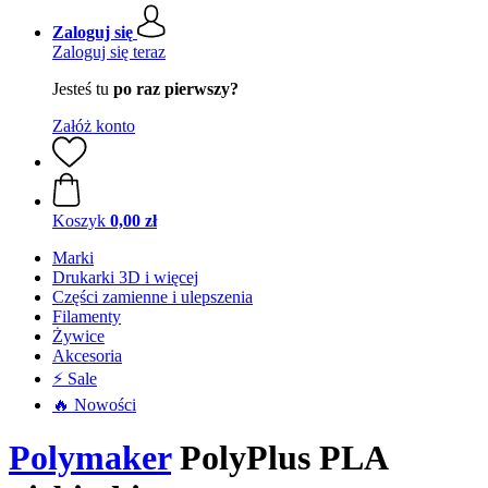
Zaloguj się
Zaloguj się teraz
Jesteś tu
po raz pierwszy?
Załóż konto
Koszyk
0,00 zł
Marki
Drukarki 3D i więcej
Części zamienne i ulepszenia
Filamenty
Żywice
Akcesoria
⚡ Sale
🔥 Nowości
Polymaker
PolyPlus PLA