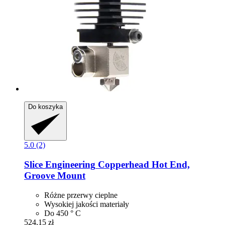
Do koszyka
5.0 (2)
Slice Engineering
Copperhead Hot End,
Groove Mount
Różne przerwy cieplne
Wysokiej jakości materiały
Do 450 ° C
524,15 zł