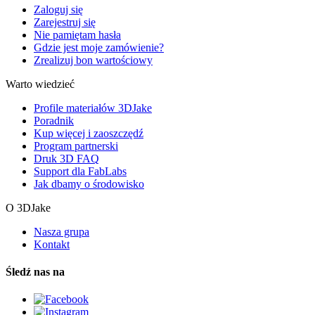
Zaloguj się
Zarejestruj się
Nie pamiętam hasła
Gdzie jest moje zamówienie?
Zrealizuj bon wartościowy
Warto wiedzieć
Profile materiałów 3DJake
Poradnik
Kup więcej i zaoszczędź
Program partnerski
Druk 3D FAQ
Support dla FabLabs
Jak dbamy o środowisko
O 3DJake
Nasza grupa
Kontakt
Śledź nas na