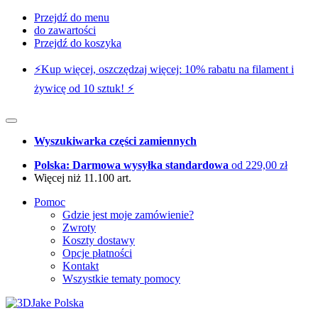
Przejdź do menu
do zawartości
Przejdź do koszyka
⚡️Kup więcej, oszczędzaj więcej: 10% rabatu na filament i
żywicę od 10 sztuk! ⚡️
Wyszukiwarka części zamiennych
Polska: Darmowa wysyłka standardowa
od 229,00 zł
Więcej niż 11.100 art.
Pomoc
Gdzie jest moje zamówienie?
Zwroty
Koszty dostawy
Opcje płatności
Kontakt
Wszystkie tematy pomocy