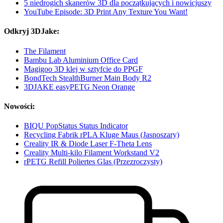
5 niedrogich skanerów 3D dla początkujących i nowicjuszy
YouTube Episode: 3D Print Any Texture You Want!
Odkryj 3DJake:
The Filament
Bambu Lab Aluminium Office Card
Magigoo 3D klej w sztyfcie do PPGF
BondTech StealthBurner Main Body R2
3DJAKE easyPETG Neon Orange
Nowości:
BIQU PopStatus Status Indicator
Recycling Fabrik rPLA Kluge Maus (Jasnoszary)
Creality IR & Diode Laser F-Theta Lens
Creality Multi-kilo Filament Workstand V2
rPETG Refill Poliertes Glas (Przezroczysty)