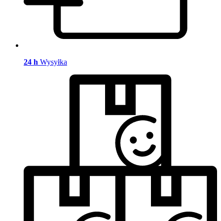
24 h
Wysyłka