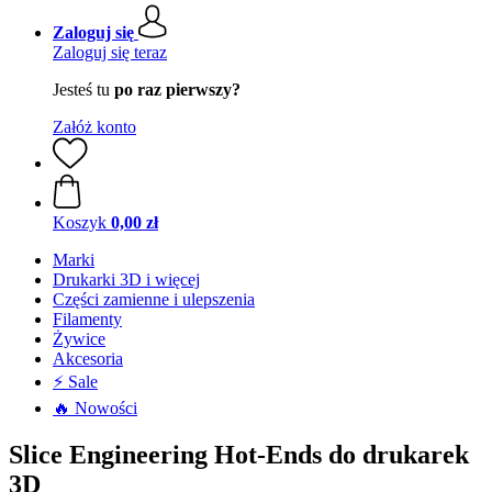
Zaloguj się
Zaloguj się teraz
Jesteś tu
po raz pierwszy?
Załóż konto
Koszyk
0,00 zł
Marki
Drukarki 3D i więcej
Części zamienne i ulepszenia
Filamenty
Żywice
Akcesoria
⚡ Sale
🔥 Nowości
Slice Engineering Hot-Ends do drukarek
3D