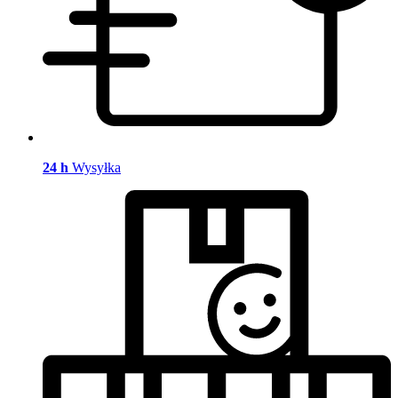
24 h
Wysyłka