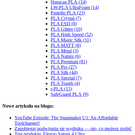
Huracan PLA (14)
LW-PLA UltraFoam (14)
Pastello PLA (23)
PLA Crystal (7)
PLA ESD (8)
PLA Glitter (10)
PLA High Speed (52)
PLA Magic Silk (31)
PLA MATT (8)
PLA Metal (3)
PLA Nature (6)
PLA Premium (81)
PLA Pro (27)
PLA Silk (44)
PLA Spezial (7)
PLA Tough (4)
r-PLA (15)
SafeGuard PLA (9)
Nowe artykułu na blogu:
YouTube Episode: The Snapmaker U1: An Affordable
Toolchanger!
Zapobiegaj podwijaniu się wydruku — oto, co możesz zrobić
Test produktu: Elegoo Saturn 4 Ultra