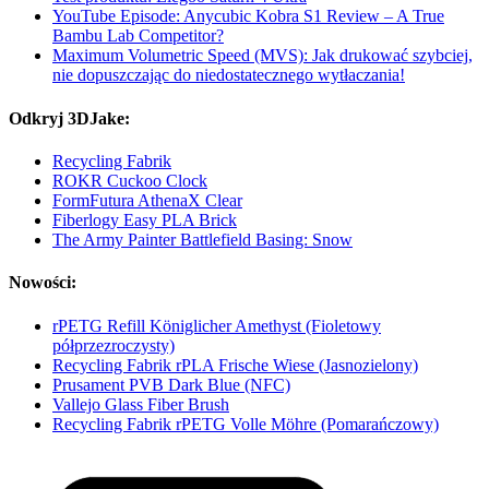
YouTube Episode: Anycubic Kobra S1 Review – A True
Bambu Lab Competitor?
Maximum Volumetric Speed (MVS): Jak drukować szybciej,
nie dopuszczając do niedostatecznego wytłaczania!
Odkryj 3DJake:
Recycling Fabrik
ROKR Cuckoo Clock
FormFutura AthenaX Clear
Fiberlogy Easy PLA Brick
The Army Painter Battlefield Basing: Snow
Nowości:
rPETG Refill Königlicher Amethyst (Fioletowy
półprzezroczysty)
Recycling Fabrik rPLA Frische Wiese (Jasnozielony)
Prusament PVB Dark Blue (NFC)
Vallejo Glass Fiber Brush
Recycling Fabrik rPETG Volle Möhre (Pomarańczowy)