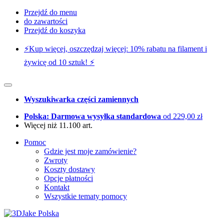
Przejdź do menu
do zawartości
Przejdź do koszyka
⚡️Kup więcej, oszczędzaj więcej: 10% rabatu na filament i
żywicę od 10 sztuk! ⚡️
Wyszukiwarka części zamiennych
Polska: Darmowa wysyłka standardowa
od 229,00 zł
Więcej niż 11.100 art.
Pomoc
Gdzie jest moje zamówienie?
Zwroty
Koszty dostawy
Opcje płatności
Kontakt
Wszystkie tematy pomocy