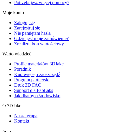
Potrzebujesz więcej pomocy?
Moje konto
Zaloguj się
Zarejestruj się
Nie pamiętam hasła
Gdzie jest moje zamówienie?
Zrealizuj bon wartościowy
Warto wiedzieć
Profile materiałów 3DJake
Poradnik
Kup więcej i zaoszczędź
Program partnerski
Druk 3D FAQ
Support dla FabLabs
Jak dbamy o środowisko
O 3DJake
Nasza grupa
Kontakt