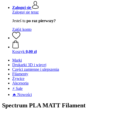
Zaloguj się
Zaloguj się teraz
Jesteś tu
po raz pierwszy?
Załóż konto
Koszyk
0,00 zł
Marki
Drukarki 3D i więcej
Części zamienne i ulepszenia
Filamenty
Żywice
Akcesoria
⚡ Sale
🔥 Nowości
Spectrum PLA MATT Filament