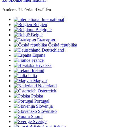
Zu 3DJake International
Anderes Lieferland wählen
International
Belgien
Belgique
België
България
Česká republika
Deutschland
España
France
Hrvatska
Ireland
Italia
Magyar
Nederland
Österreich
Polska
Portugal
Slovenija
Slovensko
Suomi
Sverige
Great Britain