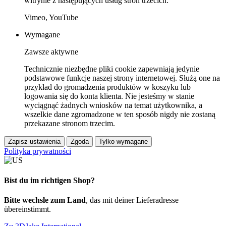
witrynie z następujących usług stron trzecich:
Vimeo, YouTube
Wymagane
Zawsze aktywne
Technicznie niezbędne pliki cookie zapewniają jedynie
podstawowe funkcje naszej strony internetowej. Służą one na
przykład do gromadzenia produktów w koszyku lub
logowania się do konta klienta. Nie jesteśmy w stanie
wyciągnąć żadnych wniosków na temat użytkownika, a
wszelkie dane zgromadzone w ten sposób nigdy nie zostaną
przekazane stronom trzecim.
Zapisz ustawienia
Zgoda
Tylko wymagane
Polityka prywatności
Bist du im richtigen Shop?
Bitte wechsle zum Land
, das mit deiner Lieferadresse
übereinstimmt.