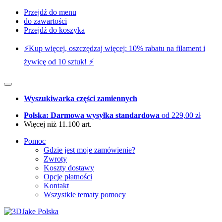
Przejdź do menu
do zawartości
Przejdź do koszyka
⚡️Kup więcej, oszczędzaj więcej: 10% rabatu na filament i
żywicę od 10 sztuk! ⚡️
Wyszukiwarka części zamiennych
Polska: Darmowa wysyłka standardowa
od 229,00 zł
Więcej niż 11.100 art.
Pomoc
Gdzie jest moje zamówienie?
Zwroty
Koszty dostawy
Opcje płatności
Kontakt
Wszystkie tematy pomocy