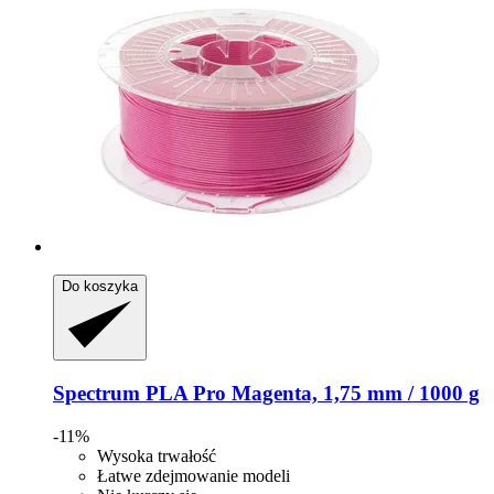
Do koszyka
Spectrum
PLA Pro Magenta, 1,75 mm / 1000 g
-11%
Wysoka trwałość
Łatwe zdejmowanie modeli