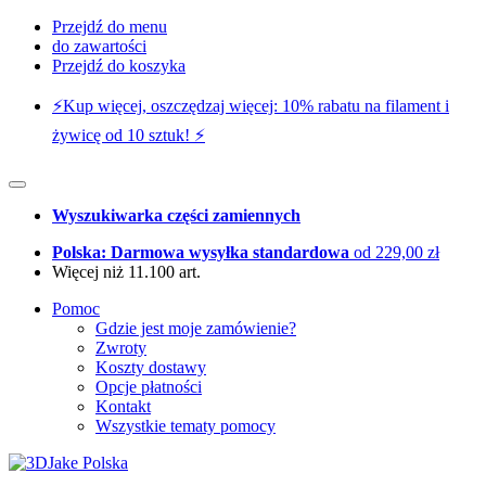
Przejdź do menu
do zawartości
Przejdź do koszyka
⚡️Kup więcej, oszczędzaj więcej: 10% rabatu na filament i
żywicę od 10 sztuk! ⚡️
Wyszukiwarka części zamiennych
Polska: Darmowa wysyłka standardowa
od 229,00 zł
Więcej niż 11.100 art.
Pomoc
Gdzie jest moje zamówienie?
Zwroty
Koszty dostawy
Opcje płatności
Kontakt
Wszystkie tematy pomocy