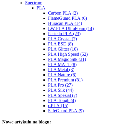
Spectrum
PLA
Carbon PLA (2)
FlameGuard PLA (6)
Huracan PLA (14)
LW-PLA UltraFoam (14)
Pastello PLA (23)
PLA Crystal (7)
PLA ESD (8)
PLA Glitter (10)
PLA High Speed (52)
PLA Magic Silk (31)
PLA MATT (8)
PLA Metal (3)
PLA Nature (6)
PLA Premium (81)
PLA Pro (27)
PLA Silk (44)
PLA Spezial (7)
PLA Tough (4)
r-PLA (15)
SafeGuard PLA (9)
Nowe artykułu na blogu: