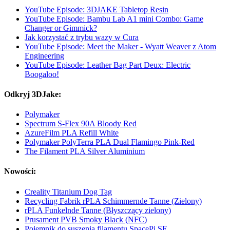
YouTube Episode: 3DJAKE Tabletop Resin
YouTube Episode: Bambu Lab A1 mini Combo: Game
Changer or Gimmick?
Jak korzystać z trybu wazy w Cura
YouTube Episode: Meet the Maker - Wyatt Weaver z Atom
Engineering
YouTube Episode: Leather Bag Part Deux: Electric
Boogaloo!
Odkryj 3DJake:
Polymaker
Spectrum S-Flex 90A Bloody Red
AzureFilm PLA Refill White
Polymaker PolyTerra PLA Dual Flamingo Pink-Red
The Filament PLA Silver Aluminium
Nowości:
Creality Titanium Dog Tag
Recycling Fabrik rPLA Schimmernde Tanne (Zielony)
rPLA Funkelnde Tanne (Błyszczący zielony)
Prusament PVB Smoky Black (NFC)
Pojemnik do suszenia filamentu SpacePi SE