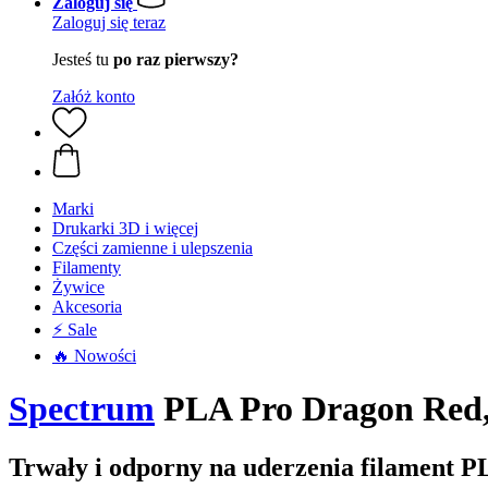
Zaloguj się
Zaloguj się teraz
Jesteś tu
po raz pierwszy?
Załóż konto
Marki
Drukarki 3D i więcej
Części zamienne i ulepszenia
Filamenty
Żywice
Akcesoria
⚡ Sale
🔥 Nowości
Spectrum
PLA Pro Dragon Red, 
Trwały i odporny na uderzenia filament P