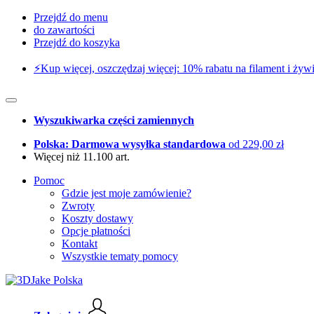
Przejdź do menu
do zawartości
Przejdź do koszyka
⚡️Kup więcej, oszczędzaj więcej: 10% rabatu na filament i żywi
Wyszukiwarka części zamiennych
Polska: Darmowa wysyłka standardowa
od 229,00 zł
Więcej niż 11.100 art.
Pomoc
Gdzie jest moje zamówienie?
Zwroty
Koszty dostawy
Opcje płatności
Kontakt
Wszystkie tematy pomocy