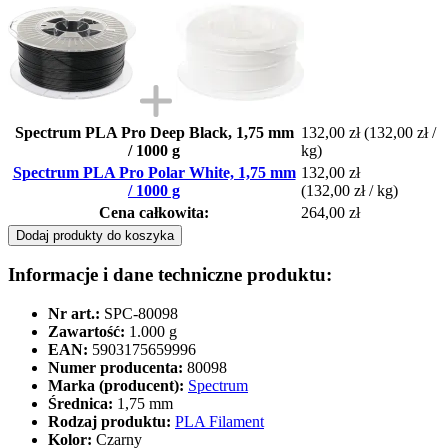
Spectrum PLA Pro Deep Black, 1,75 mm
132,00 zł
(132,00 zł /
/ 1000 g
kg)
Spectrum PLA Pro Polar White, 1,75 mm
132,00 zł
/ 1000 g
(132,00 zł / kg)
Cena całkowita:
264,00 zł
Dodaj produkty do koszyka
Informacje i dane techniczne produktu:
Nr art.:
SPC-80098
Zawartość:
1.000 g
EAN:
5903175659996
Numer producenta:
80098
Marka (producent):
Spectrum
Średnica:
1,75 mm
Rodzaj produktu:
PLA Filament
Kolor:
Czarny