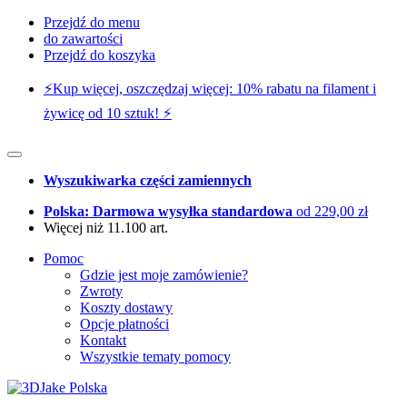
Przejdź do menu
do zawartości
Przejdź do koszyka
⚡️Kup więcej, oszczędzaj więcej: 10% rabatu na filament i
żywicę od 10 sztuk! ⚡️
Wyszukiwarka części zamiennych
Polska: Darmowa wysyłka standardowa
od 229,00 zł
Więcej niż 11.100 art.
Pomoc
Gdzie jest moje zamówienie?
Zwroty
Koszty dostawy
Opcje płatności
Kontakt
Wszystkie tematy pomocy