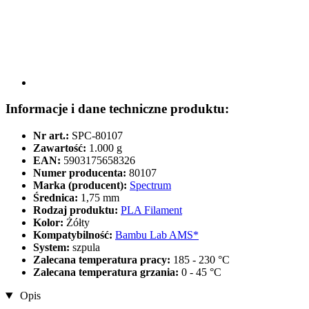
Informacje i dane techniczne produktu:
Nr art.:
SPC-80107
Zawartość:
1.000 g
EAN:
5903175658326
Numer producenta:
80107
Marka (producent):
Spectrum
Średnica:
1,75 mm
Rodzaj produktu:
PLA Filament
Kolor:
Żółty
Kompatybilność:
Bambu Lab AMS*
System:
szpula
Zalecana temperatura pracy:
185 - 230 °C
Zalecana temperatura grzania:
0 - 45 °C
Opis