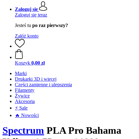
Zaloguj się
Zaloguj się teraz
Jesteś tu
po raz pierwszy?
Załóż konto
Koszyk
0,00 zł
Marki
Drukarki 3D i więcej
Części zamienne i ulepszenia
Filamenty
Żywice
Akcesoria
⚡ Sale
🔥 Nowości
Spectrum
PLA Pro Bahama