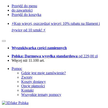
Przejdź do menu
do zawartości
Przejdź do koszyka
⚡️Kup więcej, oszczędzaj więcej: 10% rabatu na filament i
żywicę od 10 sztuk! ⚡️
Wyszukiwarka części zamiennych
Polska: Darmowa wysyłka standardowa
od 229,00 zł
Więcej niż 11.100 art.
Pomoc
Gdzie jest moje zamówienie?
Zwroty
Koszty dostawy
Opcje płatności
Kontakt
Wszystkie tematy pomocy