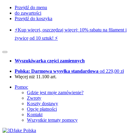
Przejdź do menu
do zawartości
Przejdź do koszyka
⚡️Kup więcej, oszczędzaj więcej: 10% rabatu na filament i
żywicę od 10 sztuk! ⚡️
Wyszukiwarka części zamiennych
Polska: Darmowa wysyłka standardowa
od 229,00 zł
Więcej niż 11.100 art.
Pomoc
Gdzie jest moje zamówienie?
Zwroty
Koszty dostawy
Opcje płatności
Kontakt
Wszystkie tematy pomocy