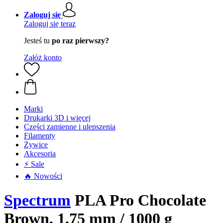
Zaloguj się
Zaloguj się teraz
Jesteś tu
po raz pierwszy?
Załóż konto
Marki
Drukarki 3D i więcej
Części zamienne i ulepszenia
Filamenty
Żywice
Akcesoria
⚡ Sale
🔥 Nowości
Spectrum
PLA Pro Chocolate
Brown, 1,75 mm / 1000 g