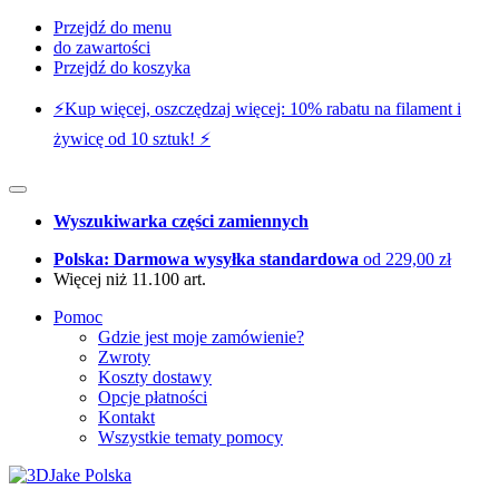
Przejdź do menu
do zawartości
Przejdź do koszyka
⚡️Kup więcej, oszczędzaj więcej: 10% rabatu na filament i
żywicę od 10 sztuk! ⚡️
Wyszukiwarka części zamiennych
Polska: Darmowa wysyłka standardowa
od 229,00 zł
Więcej niż 11.100 art.
Pomoc
Gdzie jest moje zamówienie?
Zwroty
Koszty dostawy
Opcje płatności
Kontakt
Wszystkie tematy pomocy