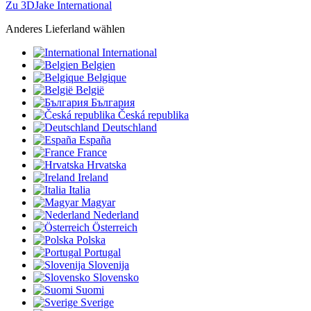
Zu 3DJake International
Anderes Lieferland wählen
International
Belgien
Belgique
België
България
Česká republika
Deutschland
España
France
Hrvatska
Ireland
Italia
Magyar
Nederland
Österreich
Polska
Portugal
Slovenija
Slovensko
Suomi
Sverige