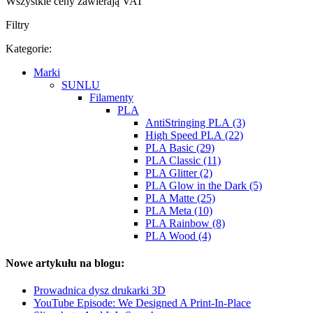
Wszystkie ceny zawierają VAT
Filtry
Kategorie:
Marki
SUNLU
Filamenty
PLA
AntiStringing PLA (3)
High Speed PLA (22)
PLA Basic (29)
PLA Classic (11)
PLA Glitter (2)
PLA Glow in the Dark (5)
PLA Matte (25)
PLA Meta (10)
PLA Rainbow (8)
PLA Wood (4)
Nowe artykułu na blogu:
Prowadnica dysz drukarki 3D
YouTube Episode: We Designed A Print-In-Place