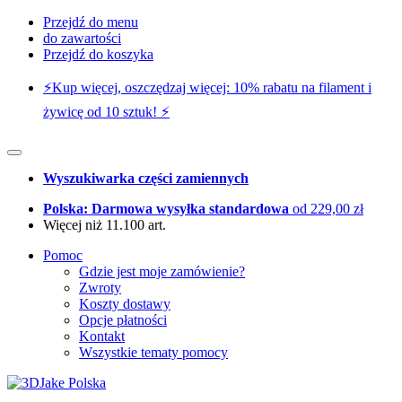
Przejdź do menu
do zawartości
Przejdź do koszyka
⚡️Kup więcej, oszczędzaj więcej: 10% rabatu na filament i
żywicę od 10 sztuk! ⚡️
Wyszukiwarka części zamiennych
Polska: Darmowa wysyłka standardowa
od 229,00 zł
Więcej niż 11.100 art.
Pomoc
Gdzie jest moje zamówienie?
Zwroty
Koszty dostawy
Opcje płatności
Kontakt
Wszystkie tematy pomocy