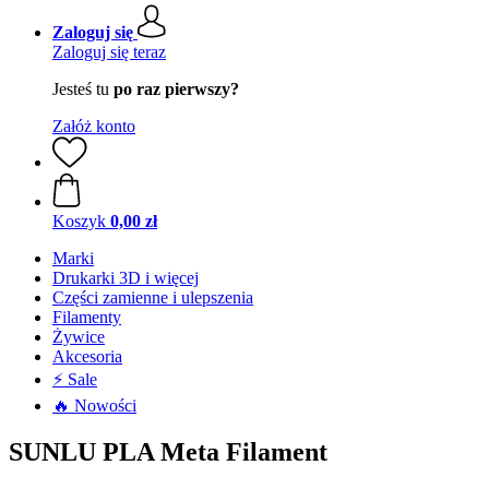
Zaloguj się
Zaloguj się teraz
Jesteś tu
po raz pierwszy?
Załóż konto
Koszyk
0,00 zł
Marki
Drukarki 3D i więcej
Części zamienne i ulepszenia
Filamenty
Żywice
Akcesoria
⚡ Sale
🔥 Nowości
SUNLU PLA Meta Filament