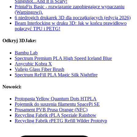
Slingshot...And It Is Scary!
PrintaFix Basic - rozwiązanie zapobiegające wypaczaniu
(Warpingowi).
6 niedrogich drukarek 3D dla początkujących (edycja 2026)
Beam Interlocking w druku 3D: Jak w końcu prawidłowo
połączyć TPU i PETG!
Odkryj 3DJake:
Bambu Lab
Spectrum Premium PLA High Speed Iceland Blue
Anycubic Kobra X
Vallejo Glass Fiber Brush
Spectrum ReFill PLA Magic Silk Nightfire
Nowości:
Protopasta Yellow Quantum Dots HTPLA
Pojemnik do suszenia filamentu SpacePi SE
Prusament PVB Prusa Orange (NFC)
Recycling Fabrik rPLA Speziale Rainbow
Recycling Fabrik rPETG Refill Wilder Prototyp