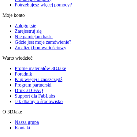
Potrzebujesz więcej pomocy?
Moje konto
Zaloguj się
Zarejestruj się
Nie pamiętam hasła
Gdzie jest moje zamówienie?
Zrealizuj bon wartościowy
Warto wiedzieć
Profile materiałów 3DJake
Poradnik
Kup więcej i zaoszczędź
Program partnerski
Druk 3D FAQ
Support dla FabLabs
Jak dbamy o środowisko
O 3DJake
Nasza grupa
Kontakt