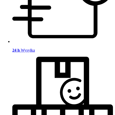
24 h
Wysyłka