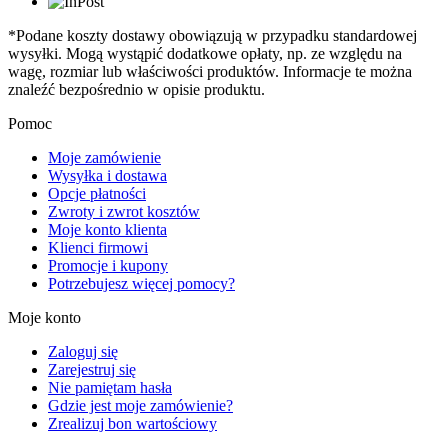
*Podane koszty dostawy obowiązują w przypadku standardowej
wysyłki. Mogą wystąpić dodatkowe opłaty, np. ze względu na
wagę, rozmiar lub właściwości produktów. Informacje te można
znaleźć bezpośrednio w opisie produktu.
Pomoc
Moje zamówienie
Wysyłka i dostawa
Opcje płatności
Zwroty i zwrot kosztów
Moje konto klienta
Klienci firmowi
Promocje i kupony
Potrzebujesz więcej pomocy?
Moje konto
Zaloguj się
Zarejestruj się
Nie pamiętam hasła
Gdzie jest moje zamówienie?
Zrealizuj bon wartościowy