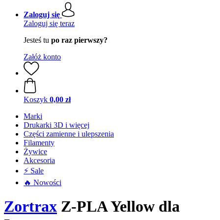
Zaloguj się
Zaloguj się teraz
Jesteś tu
po raz pierwszy?
Załóż konto
Koszyk
0,00 zł
Marki
Drukarki 3D i więcej
Części zamienne i ulepszenia
Filamenty
Żywice
Akcesoria
⚡ Sale
🔥 Nowości
Zortrax
Z-PLA Yellow dla