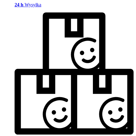
24 h
Wysyłka