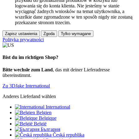
przykład do gromadzenia produktów w koszyku lub
logowania się do konta klienta. Nie jesteśmy w stanie
wyciągnąć żadnych wniosków na temat użytkownika, a
wszelkie dane zgromadzone w ten sposób nigdy nie zostaną
przekazane stronom trzecim.
Zapisz ustawienia
Zgoda
Tylko wymagane
Polityka prywatności
Bist du im richtigen Shop?
Bitte wechsle zum Land
, das mit deiner Lieferadresse
übereinstimmt.
Zu 3DJake International
Anderes Lieferland wählen
International
Belgien
Belgique
België
България
Česká republika