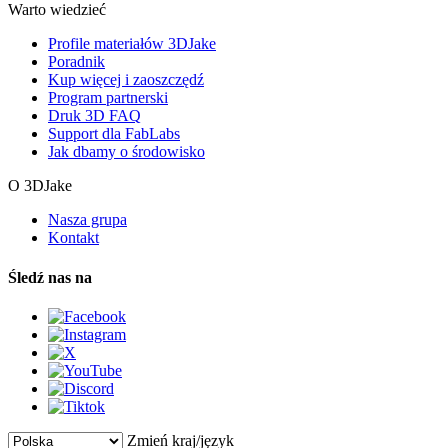
Warto wiedzieć
Profile materiałów 3DJake
Poradnik
Kup więcej i zaoszczędź
Program partnerski
Druk 3D FAQ
Support dla FabLabs
Jak dbamy o środowisko
O 3DJake
Nasza grupa
Kontakt
Śledź nas na
Zmień kraj/język