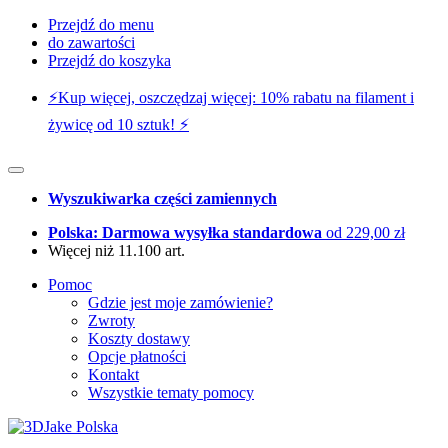
Przejdź do menu
do zawartości
Przejdź do koszyka
⚡️Kup więcej, oszczędzaj więcej: 10% rabatu na filament i
żywicę od 10 sztuk! ⚡️
Wyszukiwarka części zamiennych
Polska: Darmowa wysyłka standardowa
od 229,00 zł
Więcej niż 11.100 art.
Pomoc
Gdzie jest moje zamówienie?
Zwroty
Koszty dostawy
Opcje płatności
Kontakt
Wszystkie tematy pomocy