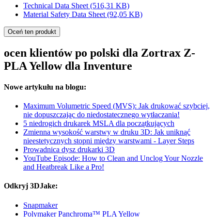
Technical Data Sheet
(516,31 KB)
Material Safety Data Sheet
(92,05 KB)
Oceń ten produkt
ocen klientów po polski dla Zortrax Z-
PLA Yellow dla Inventure
Nowe artykułu na blogu:
Maximum Volumetric Speed (MVS): Jak drukować szybciej,
nie dopuszczając do niedostatecznego wytłaczania!
5 niedrogich drukarek MSLA dla początkujących
Zmienna wysokość warstwy w druku 3D: Jak uniknąć
nieestetycznych stopni między warstwami - Layer Steps
Prowadnica dysz drukarki 3D
YouTube Episode: How to Clean and Unclog Your Nozzle
and Heatbreak Like a Pro!
Odkryj 3DJake:
Snapmaker
Polymaker Panchroma™ PLA Yellow