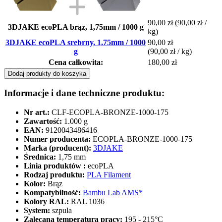
90,00 zł
(90,00 zł /
3DJAKE ecoPLA brąz, 1,75mm / 1000 g
kg)
3DJAKE ecoPLA srebrny, 1,75mm / 1000
90,00 zł
g
(90,00 zł / kg)
Cena całkowita:
180,00 zł
Dodaj produkty do koszyka
Informacje i dane techniczne produktu:
Nr art.:
CLF-ECOPLA-BRONZE-1000-175
Zawartość:
1.000 g
EAN:
9120043486416
Numer producenta:
ECOPLA-BRONZE-1000-175
Marka (producent):
3DJAKE
Średnica:
1,75 mm
Linia produktów :
ecoPLA
Rodzaj produktu:
PLA Filament
Kolor:
Brąz
Kompatybilność:
Bambu Lab AMS*
Kolory RAL:
RAL 1036
System:
szpula
Zalecana temperatura pracy:
195 - 215°C