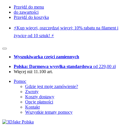
Przejdź do menu
do zawartości
Przejdź do koszyka
⚡️Kup więcej, oszczędzaj więcej: 10% rabatu na filament i
żywicę od 10 sztuk! ⚡️
Wyszukiwarka części zamiennych
Polska: Darmowa wysyłka standardowa
od 229,00 zł
Więcej niż 11.100 art.
Pomoc
Gdzie jest moje zamówienie?
Zwroty
Koszty dostawy
Opcje płatności
Kontakt
Wszystkie tematy pomocy