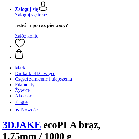
Zaloguj się
Zaloguj się teraz
Jesteś tu
po raz pierwszy?
Załóż konto
Marki
Drukarki 3D i więcej
Części zamienne i ulepszenia
Filamenty
Żywice
Akcesoria
⚡ Sale
🔥 Nowości
3DJAKE
ecoPLA brąz,
1,75mm / 1000 g