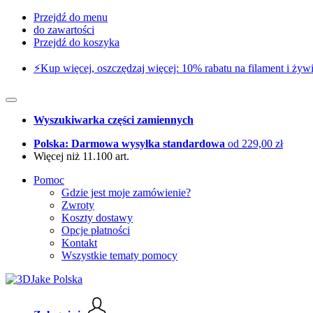
Przejdź do menu
do zawartości
Przejdź do koszyka
⚡️Kup więcej, oszczędzaj więcej: 10% rabatu na filament i żywi
Wyszukiwarka części zamiennych
Polska: Darmowa wysyłka standardowa
od 229,00 zł
Więcej niż 11.100 art.
Pomoc
Gdzie jest moje zamówienie?
Zwroty
Koszty dostawy
Opcje płatności
Kontakt
Wszystkie tematy pomocy