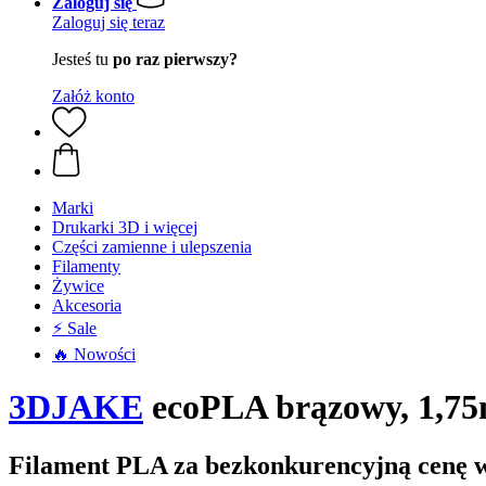
Zaloguj się
Zaloguj się teraz
Jesteś tu
po raz pierwszy?
Załóż konto
Marki
Drukarki 3D i więcej
Części zamienne i ulepszenia
Filamenty
Żywice
Akcesoria
⚡ Sale
🔥 Nowości
3DJAKE
ecoPLA brązowy, 1,75
Filament PLA za bezkonkurencyjną cenę 