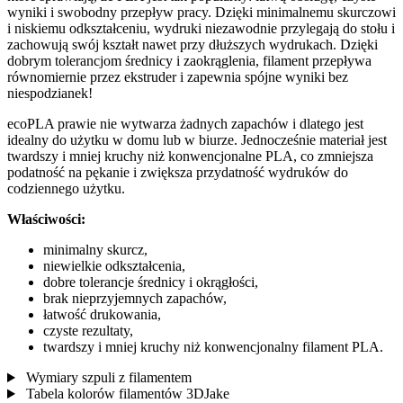
wyniki i swobodny przepływ pracy. Dzięki minimalnemu skurczowi
i niskiemu odkształceniu, wydruki niezawodnie przylegają do stołu i
zachowują swój kształt nawet przy dłuższych wydrukach. Dzięki
dobrym tolerancjom średnicy i zaokrąglenia, filament przepływa
równomiernie przez ekstruder i zapewnia spójne wyniki bez
niespodzianek!
ecoPLA prawie nie wytwarza żadnych zapachów i dlatego jest
idealny do użytku w domu lub w biurze. Jednocześnie materiał jest
twardszy i mniej kruchy niż konwencjonalne PLA, co zmniejsza
podatność na pękanie i zwiększa przydatność wydruków do
codziennego użytku.
Właściwości:
minimalny skurcz,
niewielkie odkształcenia,
dobre tolerancje średnicy i okrągłości,
brak nieprzyjemnych zapachów,
łatwość drukowania,
czyste rezultaty,
twardszy i mniej kruchy niż konwencjonalny filament PLA.
Wymiary szpuli z filamentem
Tabela kolorów filamentów 3DJake