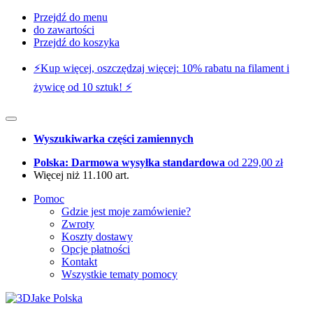
Przejdź do menu
do zawartości
Przejdź do koszyka
⚡️Kup więcej, oszczędzaj więcej: 10% rabatu na filament i
żywicę od 10 sztuk! ⚡️
Wyszukiwarka części zamiennych
Polska: Darmowa wysyłka standardowa
od 229,00 zł
Więcej niż 11.100 art.
Pomoc
Gdzie jest moje zamówienie?
Zwroty
Koszty dostawy
Opcje płatności
Kontakt
Wszystkie tematy pomocy