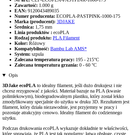
Zawartość:
1.000 g
EAN:
9120043489035
Numer producenta:
ECOPLA-PASTPINK-1000-175
Marka (producent):
3DJAKE
Średnica:
1,75 mm
Linia produktów :
ecoPLA
Rodzaj produktu:
PLA Filament
Kolor:
Różowy
Kompatybilność:
Bambu Lab AMS*
System:
szpula
Zalecana temperatura pracy:
195 - 215°C
Zalecana temperatura grzania:
0 - 60 °C
Opis
3DJake ecoPLA
to idealny filament, jeśli dużo drukujesz i nie
chcesz rezygnować z jakości. Materiał bazuje na PLA (kwasie
polimlekowym), biodegradowalnym plastiku, który został lekko
zmodyfikowany specjalnie do użytku w druku 3D. Rezultatem jest
filament, który działa niezawodnie, jest przyjemny w pracy i
pozostaje atrakcyjny cenowo. Idealny filament do codziennego
użytku.
Podczas drukowania ecoPLA wykazuje dokładnie te właściwości,
które sprawiają, że PLA jest tak popularny: łatwą obsługę, czyste