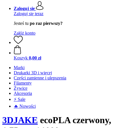
Zaloguj się
Zaloguj się teraz
Jesteś tu
po raz pierwszy?
Załóż konto
Koszyk
0,00 zł
Marki
Drukarki 3D i więcej
Części zamienne i ulepszenia
Filamenty
Żywice
Akcesoria
⚡ Sale
🔥 Nowości
3DJAKE
ecoPLA czerwony,