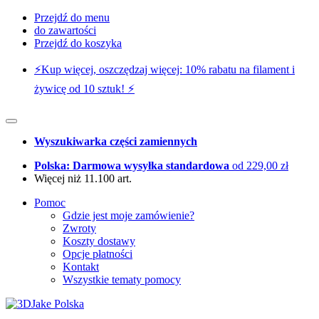
Przejdź do menu
do zawartości
Przejdź do koszyka
⚡️Kup więcej, oszczędzaj więcej: 10% rabatu na filament i
żywicę od 10 sztuk! ⚡️
Wyszukiwarka części zamiennych
Polska: Darmowa wysyłka standardowa
od 229,00 zł
Więcej niż 11.100 art.
Pomoc
Gdzie jest moje zamówienie?
Zwroty
Koszty dostawy
Opcje płatności
Kontakt
Wszystkie tematy pomocy