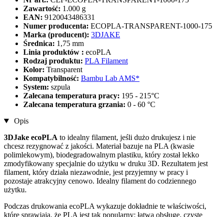
Zawartość:
1.000 g
EAN:
9120043486331
Numer producenta:
ECOPLA-TRANSPARENT-1000-175
Marka (producent):
3DJAKE
Średnica:
1,75 mm
Linia produktów :
ecoPLA
Rodzaj produktu:
PLA Filament
Kolor:
Transparent
Kompatybilność:
Bambu Lab AMS*
System:
szpula
Zalecana temperatura pracy:
195 - 215°C
Zalecana temperatura grzania:
0 - 60 °C
Opis
3DJake ecoPLA
to idealny filament, jeśli dużo drukujesz i nie
chcesz rezygnować z jakości. Materiał bazuje na PLA (kwasie
polimlekowym), biodegradowalnym plastiku, który został lekko
zmodyfikowany specjalnie do użytku w druku 3D. Rezultatem jest
filament, który działa niezawodnie, jest przyjemny w pracy i
pozostaje atrakcyjny cenowo. Idealny filament do codziennego
użytku.
Podczas drukowania ecoPLA wykazuje dokładnie te właściwości,
które sprawiają, że PLA jest tak popularny: łatwą obsługę, czyste