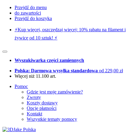
Przejdź do menu
do zawartości
Przejdź do koszyka
⚡️Kup więcej, oszczędzaj więcej: 10% rabatu na filament i
żywicę od 10 sztuk! ⚡️
Wyszukiwarka części zamiennych
Polska: Darmowa wysyłka standardowa
od 229,00 zł
Więcej niż 11.100 art.
Pomoc
Gdzie jest moje zamówienie?
Zwroty
Koszty dostawy
Opcje płatności
Kontakt
Wszystkie tematy pomocy