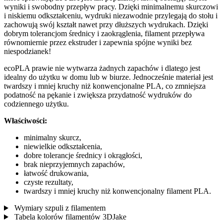
wyniki i swobodny przepływ pracy. Dzięki minimalnemu skurczowi
i niskiemu odkształceniu, wydruki niezawodnie przylegają do stołu i
zachowują swój kształt nawet przy dłuższych wydrukach. Dzięki
dobrym tolerancjom średnicy i zaokrąglenia, filament przepływa
równomiernie przez ekstruder i zapewnia spójne wyniki bez
niespodzianek!
ecoPLA prawie nie wytwarza żadnych zapachów i dlatego jest
idealny do użytku w domu lub w biurze. Jednocześnie materiał jest
twardszy i mniej kruchy niż konwencjonalne PLA, co zmniejsza
podatność na pękanie i zwiększa przydatność wydruków do
codziennego użytku.
Właściwości:
minimalny skurcz,
niewielkie odkształcenia,
dobre tolerancje średnicy i okrągłości,
brak nieprzyjemnych zapachów,
łatwość drukowania,
czyste rezultaty,
twardszy i mniej kruchy niż konwencjonalny filament PLA.
Wymiary szpuli z filamentem
Tabela kolorów filamentów 3DJake