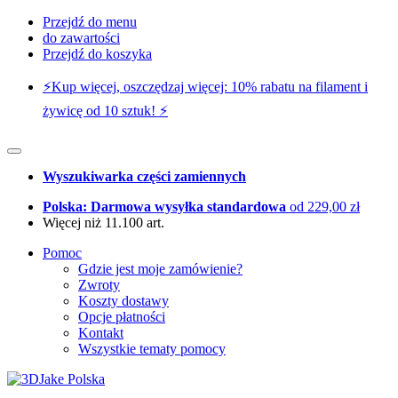
Przejdź do menu
do zawartości
Przejdź do koszyka
⚡️Kup więcej, oszczędzaj więcej: 10% rabatu na filament i
żywicę od 10 sztuk! ⚡️
Wyszukiwarka części zamiennych
Polska: Darmowa wysyłka standardowa
od 229,00 zł
Więcej niż 11.100 art.
Pomoc
Gdzie jest moje zamówienie?
Zwroty
Koszty dostawy
Opcje płatności
Kontakt
Wszystkie tematy pomocy