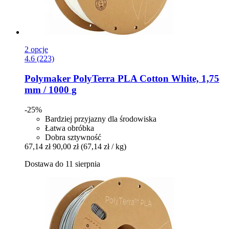
2 opcje
4.6 (223)
Polymaker
PolyTerra PLA Cotton White, 1,75
mm / 1000 g
-25%
Bardziej przyjazny dla środowiska
Łatwa obróbka
Dobra sztywność
67,14 zł
90,00 zł
(67,14 zł / kg)
Dostawa do 11 sierpnia