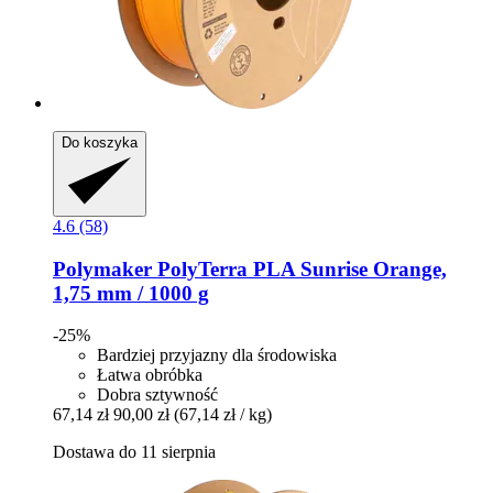
Do koszyka
4.6 (58)
Polymaker
PolyTerra PLA Sunrise Orange,
1,75 mm / 1000 g
-25%
Bardziej przyjazny dla środowiska
Łatwa obróbka
Dobra sztywność
67,14 zł
90,00 zł
(67,14 zł / kg)
Dostawa do 11 sierpnia