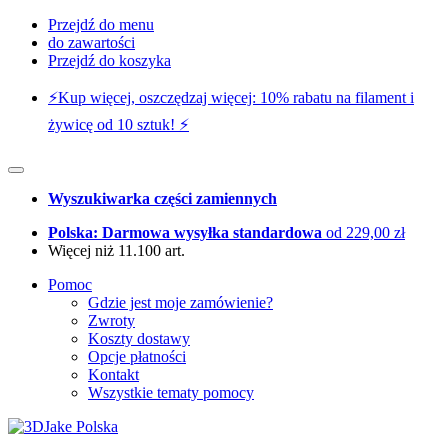
Przejdź do menu
do zawartości
Przejdź do koszyka
⚡️Kup więcej, oszczędzaj więcej: 10% rabatu na filament i
żywicę od 10 sztuk! ⚡️
Wyszukiwarka części zamiennych
Polska: Darmowa wysyłka standardowa
od 229,00 zł
Więcej niż 11.100 art.
Pomoc
Gdzie jest moje zamówienie?
Zwroty
Koszty dostawy
Opcje płatności
Kontakt
Wszystkie tematy pomocy