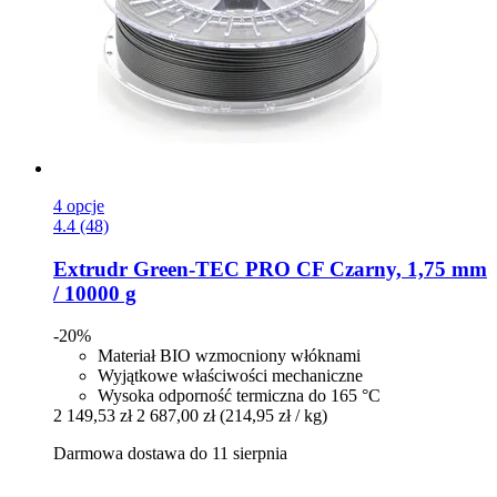
4 opcje
4.4 (48)
Extrudr
Green-​TEC PRO CF Czarny, 1,75 mm
/ 10000 g
-20%
Materiał BIO wzmocniony włóknami
Wyjątkowe właściwości mechaniczne
Wysoka odporność termiczna do 165 °C
2 149,53 zł
2 687,00 zł
(214,95 zł / kg)
Darmowa dostawa do 11 sierpnia