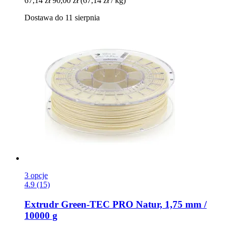
67,14 zł
90,00 zł
(67,14 zł / kg)
Dostawa do 11 sierpnia
3 opcje
4.9 (15)
Extrudr
Green-​TEC PRO Natur, 1,75 mm /
10000 g