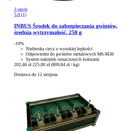
3 opcje
5.0 (1)
INBUS
Środek do zabezpieczania gwintów,
średnia wytrzymałość, 250 g
-10%
Niebieska ciecz o wysokiej lepkości
Odpowiedni do gwintów metalowych M6-M36
System nakrętek oznaczonych kolorami
202,46 zł
225,00 zł
(809,84 zł / kg)
Dostawa do 12 sierpnia