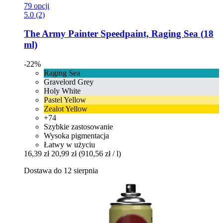
79 opcji
5.0 (2)
The Army Painter
Speedpaint, Raging Sea (18
ml)
-22%
Raging Sea
Gravelord Grey
Holy White
Pastel Yellow
Zealot Yellow
+74
Szybkie zastosowanie
Wysoka pigmentacja
Łatwy w użyciu
16,39 zł
20,99 zł
(910,56 zł / l)
Dostawa do 12 sierpnia