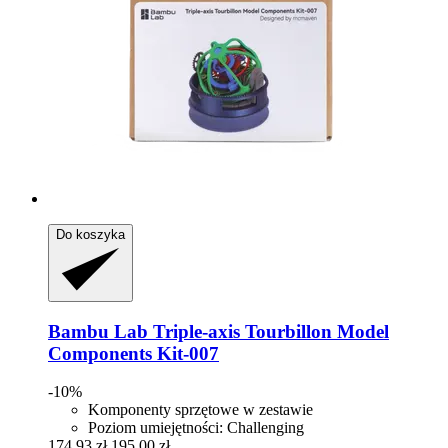
Do koszyka
Bambu Lab
Triple-​axis Tourbillon Model
Components Kit-​007
-10%
Komponenty sprzętowe w zestawie
Poziom umiejętności: Challenging
174,93 zł
195,00 zł