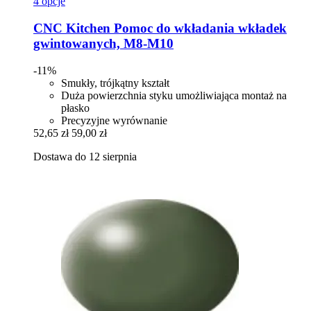
4 opcje
CNC Kitchen
Pomoc do wkładania wkładek
gwintowanych, M8-​M10
-11%
Smukły, trójkątny kształt
Duża powierzchnia styku umożliwiająca montaż na
płasko
Precyzyjne wyrównanie
52,65 zł
59,00 zł
Dostawa do 12 sierpnia