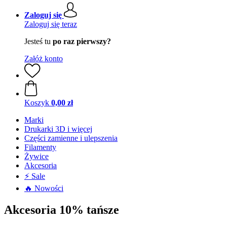
Zaloguj się
Zaloguj się teraz
Jesteś tu
po raz pierwszy?
Załóż konto
Koszyk
0,00 zł
Marki
Drukarki 3D i więcej
Części zamienne i ulepszenia
Filamenty
Żywice
Akcesoria
⚡ Sale
🔥 Nowości
Akcesoria 10% tańsze