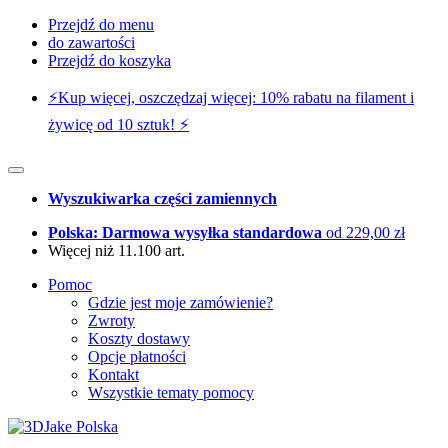
Przejdź do menu
do zawartości
Przejdź do koszyka
⚡️Kup więcej, oszczędzaj więcej: 10% rabatu na filament i
żywicę od 10 sztuk! ⚡️
Wyszukiwarka części zamiennych
Polska: Darmowa wysyłka standardowa
od 229,00 zł
Więcej niż 11.100 art.
Pomoc
Gdzie jest moje zamówienie?
Zwroty
Koszty dostawy
Opcje płatności
Kontakt
Wszystkie tematy pomocy