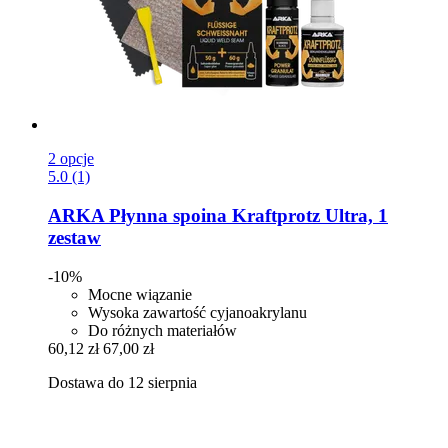
2 opcje
5.0 (1)
ARKA
Płynna spoina Kraftprotz Ultra, 1
zestaw
-10%
Mocne wiązanie
Wysoka zawartość cyjanoakrylanu
Do różnych materiałów
60,12 zł
67,00 zł
Dostawa do 12 sierpnia