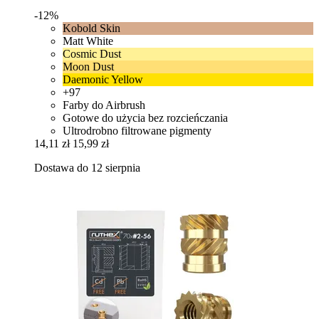
-12%
Kobold Skin
Matt White
Cosmic Dust
Moon Dust
Daemonic Yellow
+97
Farby do Airbrush
Gotowe do użycia bez rozcieńczania
Ultrodrobno filtrowane pigmenty
14,11 zł
15,99 zł
Dostawa do 12 sierpnia