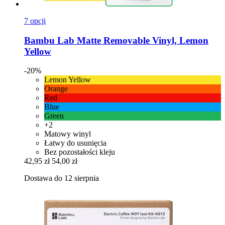
7 opcji
Bambu Lab
Matte Removable Vinyl, Lemon
Yellow
-20%
Lemon Yellow
Orange
Red
Blue
Green
+2
Matowy winyl
Łatwy do usunięcia
Bez pozostałości kleju
42,95 zł
54,00 zł
Dostawa do 12 sierpnia