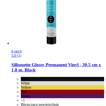
6 opcji
5.0 (1)
Silhouette
Glossy Permanent Vinyl -​ 30,5 cm x
1,8 m, Black
Black
White
Yellow
Red
Purple
+1
Błyszcząca powierzchnia