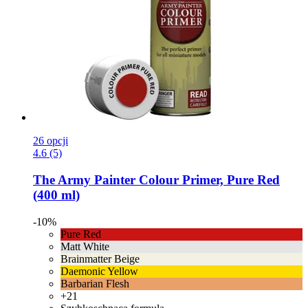
26 opcji
4.6 (5)
The Army Painter
Colour Primer, Pure Red
(400 ml)
-10%
Pure Red
Matt White
Brainmatter Beige
Daemonic Yellow
Barbarian Flesh
+21