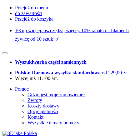
Przejdź do menu
do zawartości
Przejdź do koszyka
⚡️Kup więcej, oszczędzaj więcej: 10% rabatu na filament i
żywicę od 10 sztuk! ⚡️
Wyszukiwarka części zamiennych
Polska: Darmowa wysyłka standardowa
od 229,00 zł
Więcej niż 11.100 art.
Pomoc
Gdzie jest moje zamówienie?
Zwroty
Koszty dostawy
Opcje płatności
Kontakt
Wszystkie tematy pomocy