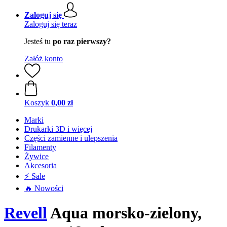
Zaloguj się
Zaloguj się teraz
Jesteś tu
po raz pierwszy?
Załóż konto
Koszyk
0,00 zł
Marki
Drukarki 3D i więcej
Części zamienne i ulepszenia
Filamenty
Żywice
Akcesoria
⚡ Sale
🔥 Nowości
Revell
Aqua morsko-zielony,