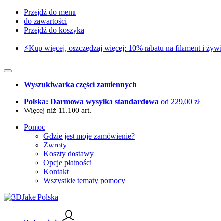
Przejdź do menu
do zawartości
Przejdź do koszyka
⚡️Kup więcej, oszczędzaj więcej: 10% rabatu na filament i żywi
Wyszukiwarka części zamiennych
Polska: Darmowa wysyłka standardowa
od 229,00 zł
Więcej niż 11.100 art.
Pomoc
Gdzie jest moje zamówienie?
Zwroty
Koszty dostawy
Opcje płatności
Kontakt
Wszystkie tematy pomocy