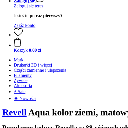
Zaloguj się
Zaloguj się teraz
Jesteś tu
po raz pierwszy?
Załóż konto
Koszyk
0,00 zł
Marki
Drukarki 3D i więcej
Części zamienne i ulepszenia
Filamenty
Żywice
Akcesoria
⚡ Sale
🔥 Nowości
Revell
Aqua kolor ziemi, matowy
Popularne kolory Revella w 88 różnych od