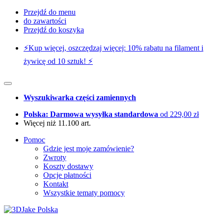
Przejdź do menu
do zawartości
Przejdź do koszyka
⚡️Kup więcej, oszczędzaj więcej: 10% rabatu na filament i
żywicę od 10 sztuk! ⚡️
Wyszukiwarka części zamiennych
Polska: Darmowa wysyłka standardowa
od 229,00 zł
Więcej niż 11.100 art.
Pomoc
Gdzie jest moje zamówienie?
Zwroty
Koszty dostawy
Opcje płatności
Kontakt
Wszystkie tematy pomocy