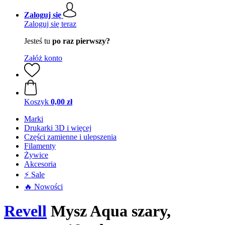
Zaloguj się
Zaloguj się teraz
Jesteś tu
po raz pierwszy?
Załóż konto
Koszyk
0,00 zł
Marki
Drukarki 3D i więcej
Części zamienne i ulepszenia
Filamenty
Żywice
Akcesoria
⚡ Sale
🔥 Nowości
Revell
Mysz Aqua szary,