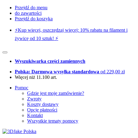
Przejdź do menu
do zawartości
Przejdź do koszyka
⚡️Kup więcej, oszczędzaj więcej: 10% rabatu na filament i
żywicę od 10 sztuk! ⚡️
Wyszukiwarka części zamiennych
Polska: Darmowa wysyłka standardowa
od 229,00 zł
Więcej niż 11.100 art.
Pomoc
Gdzie jest moje zamówienie?
Zwroty
Koszty dostawy
Opcje płatności
Kontakt
Wszystkie tematy pomocy