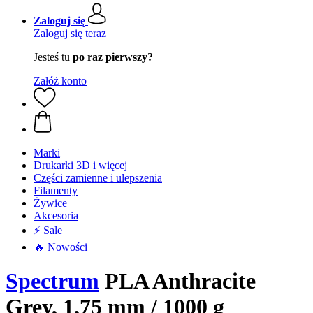
Zaloguj się
Zaloguj się teraz
Jesteś tu
po raz pierwszy?
Załóż konto
Marki
Drukarki 3D i więcej
Części zamienne i ulepszenia
Filamenty
Żywice
Akcesoria
⚡ Sale
🔥 Nowości
Spectrum
PLA Anthracite
Grey, 1,75 mm / 1000 g