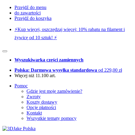
Przejdź do menu
do zawartości
Przejdź do koszyka
⚡️Kup więcej, oszczędzaj więcej: 10% rabatu na filament i
żywicę od 10 sztuk! ⚡️
Wyszukiwarka części zamiennych
Polska: Darmowa wysyłka standardowa
od 229,00 zł
Więcej niż 11.100 art.
Pomoc
Gdzie jest moje zamówienie?
Zwroty
Koszty dostawy
Opcje płatności
Kontakt
Wszystkie tematy pomocy