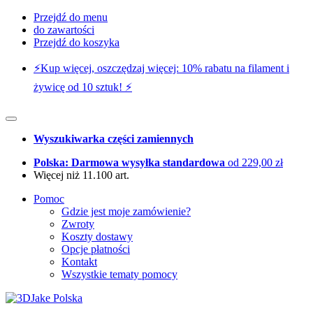
Przejdź do menu
do zawartości
Przejdź do koszyka
⚡️Kup więcej, oszczędzaj więcej: 10% rabatu na filament i
żywicę od 10 sztuk! ⚡️
Wyszukiwarka części zamiennych
Polska: Darmowa wysyłka standardowa
od 229,00 zł
Więcej niż 11.100 art.
Pomoc
Gdzie jest moje zamówienie?
Zwroty
Koszty dostawy
Opcje płatności
Kontakt
Wszystkie tematy pomocy