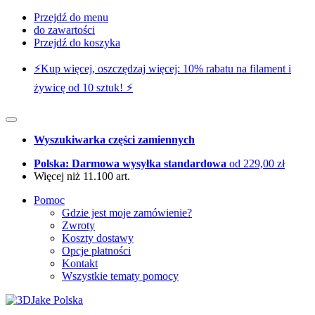
Przejdź do menu
do zawartości
Przejdź do koszyka
⚡️Kup więcej, oszczędzaj więcej: 10% rabatu na filament i
żywicę od 10 sztuk! ⚡️
Wyszukiwarka części zamiennych
Polska: Darmowa wysyłka standardowa
od 229,00 zł
Więcej niż 11.100 art.
Pomoc
Gdzie jest moje zamówienie?
Zwroty
Koszty dostawy
Opcje płatności
Kontakt
Wszystkie tematy pomocy