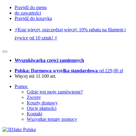
Przejdź do menu
do zawartości
Przejdź do koszyka
⚡️Kup więcej, oszczędzaj więcej: 10% rabatu na filament i
żywicę od 10 sztuk! ⚡️
Wyszukiwarka części zamiennych
Polska: Darmowa wysyłka standardowa
od 229,00 zł
Więcej niż 11.100 art.
Pomoc
Gdzie jest moje zamówienie?
Zwroty
Koszty dostawy
Opcje płatności
Kontakt
Wszystkie tematy pomocy