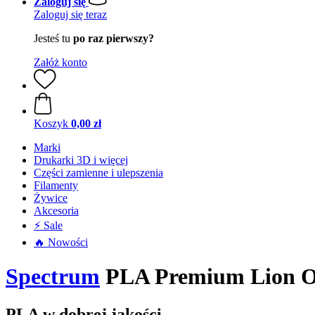
Zaloguj się
Zaloguj się teraz
Jesteś tu
po raz pierwszy?
Załóż konto
Koszyk
0,00 zł
Marki
Drukarki 3D i więcej
Części zamienne i ulepszenia
Filamenty
Żywice
Akcesoria
⚡ Sale
🔥 Nowości
Spectrum
PLA Premium Lion Or
PLA w dobrej jakości