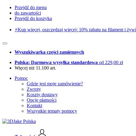
Przejdź do menu
do zawartości
Przejdź do koszyka
⚡️Kup więcej, oszczędzaj więcej: 10% rabatu na filament i żywi
Wyszukiwarka części zamiennych
Polska: Darmowa wysyłka standardowa
od 229,00 zł
Więcej niż 11.100 art.
Pomoc
Gdzie jest moje zamówienie?
Zwroty
Koszty dostawy
Opcje płatności
Kontakt
Wszystkie tematy pomocy