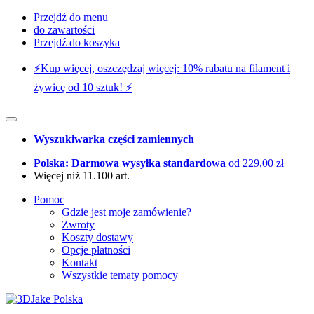
Przejdź do menu
do zawartości
Przejdź do koszyka
⚡️Kup więcej, oszczędzaj więcej: 10% rabatu na filament i
żywicę od 10 sztuk! ⚡️
Wyszukiwarka części zamiennych
Polska: Darmowa wysyłka standardowa
od 229,00 zł
Więcej niż 11.100 art.
Pomoc
Gdzie jest moje zamówienie?
Zwroty
Koszty dostawy
Opcje płatności
Kontakt
Wszystkie tematy pomocy