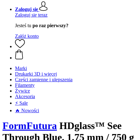
Zaloguj się
Zaloguj się teraz
Jesteś tu
po raz pierwszy?
Załóż konto
Marki
Drukarki 3D i więcej
Części zamienne i ulepszenia
Filamenty
Żywice
Akcesoria
⚡ Sale
🔥 Nowości
FormFutura
HDglass™ See
Through Blue, 1,75 mm / 750 g