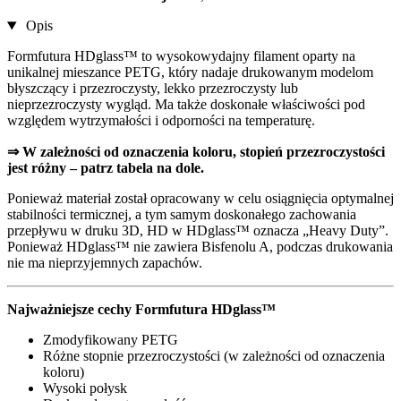
Opis
Formfutura HDglass™ to wysokowydajny filament oparty na
unikalnej mieszance PETG, który nadaje drukowanym modelom
błyszczący i przezroczysty, lekko przezroczysty lub
nieprzezroczysty wygląd. Ma także doskonałe właściwości pod
względem wytrzymałości i odporności na temperaturę.
⇒ W zależności od oznaczenia koloru, stopień przezroczystości
jest różny – patrz tabela na dole.
Ponieważ materiał został opracowany w celu osiągnięcia optymalnej
stabilności termicznej, a tym samym doskonałego zachowania
przepływu w druku 3D, HD w HDglass™ oznacza „Heavy Duty”.
Ponieważ HDglass™ nie zawiera Bisfenolu A, podczas drukowania
nie ma nieprzyjemnych zapachów.
Najważniejsze cechy Formfutura HDglass™
Zmodyfikowany PETG
Różne stopnie przezroczystości (w zależności od oznaczenia
koloru)
Wysoki połysk