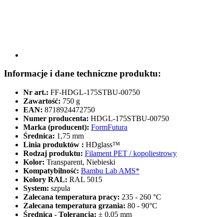
Informacje i dane techniczne produktu:
Nr art.:
FF-HDGL-175STBU-00750
Zawartość:
750 g
EAN:
8718924472750
Numer producenta:
HDGL-175STBU-00750
Marka (producent):
FormFutura
Średnica:
1,75 mm
Linia produktów :
HDglass™
Rodzaj produktu:
Filament PET / kopoliestrowy
Kolor:
Transparent, Niebieski
Kompatybilność:
Bambu Lab AMS*
Kolory RAL:
RAL 5015
System:
szpula
Zalecana temperatura pracy:
235 - 260 °C
Zalecana temperatura grzania:
80 - 90°C
Średnica - Tolerancja:
± 0,05 mm