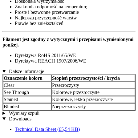
Doskonała wytrzymałość
Znakomita odporność na temperaturę
Proste i bezwonne przetwarzanie
Najlepsza przyczepność warstw
Prawie bez zniekształceń
Filament jest zgodny z wytycznymi i przepisami wymienionymi
poniżej.
Dyrektywa RoHS 2011/65/WE
Dyrektywa REACH 1907/2006/WE
Dalsze informacje
Oznaczenie koloru
Stopień przezroczystości / krycia
Clear
Przezroczysty
See Through
Kolorowe przezroczyste
Stained
Kolorowe, lekko przezroczyste
Blinded
Nieprzezroczysty
Wymiary szpuli
Downloads
Technical Data Sheet
(65,54 KB)