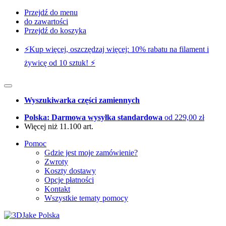
Przejdź do menu
do zawartości
Przejdź do koszyka
⚡️Kup więcej, oszczędzaj więcej: 10% rabatu na filament i
żywicę od 10 sztuk! ⚡️
Wyszukiwarka części zamiennych
Polska: Darmowa wysyłka standardowa
od 229,00 zł
Więcej niż 11.100 art.
Pomoc
Gdzie jest moje zamówienie?
Zwroty
Koszty dostawy
Opcje płatności
Kontakt
Wszystkie tematy pomocy