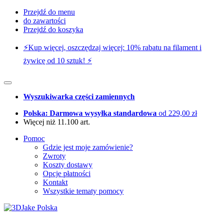
Przejdź do menu
do zawartości
Przejdź do koszyka
⚡️Kup więcej, oszczędzaj więcej: 10% rabatu na filament i
żywicę od 10 sztuk! ⚡️
Wyszukiwarka części zamiennych
Polska: Darmowa wysyłka standardowa
od 229,00 zł
Więcej niż 11.100 art.
Pomoc
Gdzie jest moje zamówienie?
Zwroty
Koszty dostawy
Opcje płatności
Kontakt
Wszystkie tematy pomocy