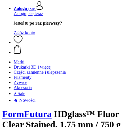
Zaloguj się
Zaloguj się teraz
Jesteś tu
po raz pierwszy?
Załóż konto
Marki
Drukarki 3D i więcej
Części zamienne i ulepszenia
Filamenty
Żywice
Akcesoria
⚡ Sale
🔥 Nowości
FormFutura
HDglass™ Fluor
Clear Stained, 1,75 mm / 750 g