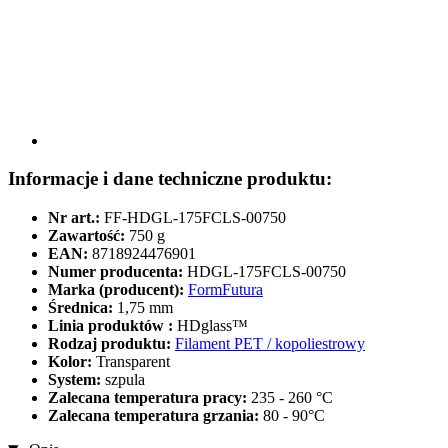
Informacje i dane techniczne produktu:
Nr art.:
FF-HDGL-175FCLS-00750
Zawartość:
750 g
EAN:
8718924476901
Numer producenta:
HDGL-175FCLS-00750
Marka (producent):
FormFutura
Średnica:
1,75 mm
Linia produktów :
HDglass™
Rodzaj produktu:
Filament PET / kopoliestrowy
Kolor:
Transparent
System:
szpula
Zalecana temperatura pracy:
235 - 260 °C
Zalecana temperatura grzania:
80 - 90°C