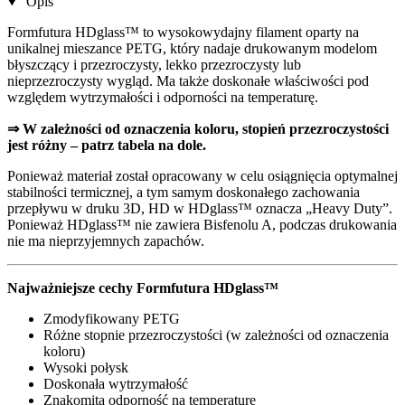
Opis
Formfutura HDglass™ to wysokowydajny filament oparty na
unikalnej mieszance PETG, który nadaje drukowanym modelom
błyszczący i przezroczysty, lekko przezroczysty lub
nieprzezroczysty wygląd. Ma także doskonałe właściwości pod
względem wytrzymałości i odporności na temperaturę.
⇒ W zależności od oznaczenia koloru, stopień przezroczystości
jest różny – patrz tabela na dole.
Ponieważ materiał został opracowany w celu osiągnięcia optymalnej
stabilności termicznej, a tym samym doskonałego zachowania
przepływu w druku 3D, HD w HDglass™ oznacza „Heavy Duty”.
Ponieważ HDglass™ nie zawiera Bisfenolu A, podczas drukowania
nie ma nieprzyjemnych zapachów.
Najważniejsze cechy Formfutura HDglass™
Zmodyfikowany PETG
Różne stopnie przezroczystości (w zależności od oznaczenia
koloru)
Wysoki połysk
Doskonała wytrzymałość
Znakomita odporność na temperaturę